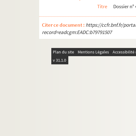
20e arrondissement
Titre
Dossier n° 
Citer ce document :
https://ccfr.bnf.fr/por
record=eadcgm:EADC:b79791507
Plan du site
Mentions Légales
Accessibilit
v 31.1.0