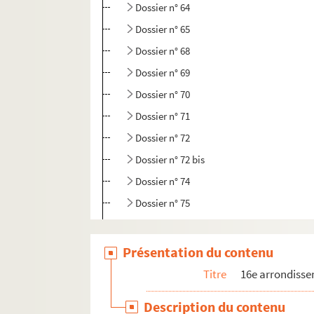
Dossier n° 64
Dossier n° 65
Dossier n° 68
Dossier n° 69
Dossier n° 70
Dossier n° 71
Dossier n° 72
Dossier n° 72 bis
Dossier n° 74
Dossier n° 75
Photographies sans n° de dossier
Présentation du contenu
17e arrondissement
18e arrondissement
Titre
16e arrondiss
19e arrondissement
Description du contenu