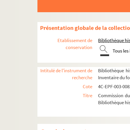
Dossier n° 22
Dossier n° 24
Dossier n° 25
Présentation globale de la collecti
Dossier n° 26
Etablissement de
Bibliothèque his
Dossier n° 28
conservation
Tous les
Dossier n° 30
Dossier n° 32
Intitulé de l'instrument de
Bibliothèque hi
Dossier n° 32 bis
recherche
Inventaire du f
Dossier n° 33
Cote
4C-EPF-003-0082
Dossier n° 34
Titre
Commission du V
Dossier n° 35
Bibliothèque his
Dossier n° 36
Dossier n° 37
Dossier n° 38