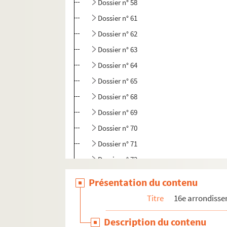
Dossier n° 58
Dossier n° 61
Dossier n° 62
Dossier n° 63
Dossier n° 64
Dossier n° 65
Dossier n° 68
Dossier n° 69
Dossier n° 70
Dossier n° 71
Dossier n° 72
Dossier n° 72 bis
Présentation du contenu
Dossier n° 74
Titre
16e arrondiss
Dossier n° 75
Description du contenu
Photographies sans n° de dossier