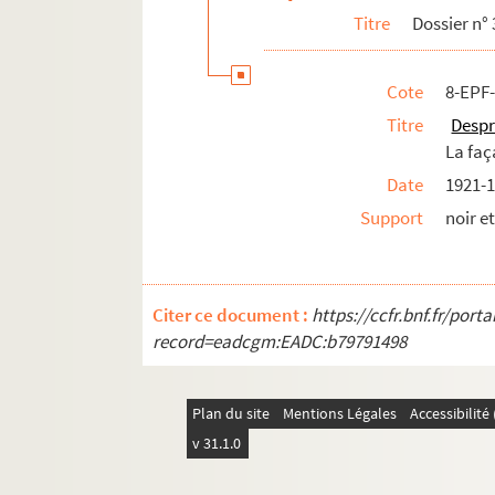
Titre
Dossier n° 
17e arrondissement
18e arrondissement
Cote
8-EPF
19e arrondissement
Titre
Despr
20e arrondissement
La fa
Date
1921-
Support
noir e
Citer ce document :
https://ccfr.bnf.fr/por
record=eadcgm:EADC:b79791498
Plan du site
Mentions Légales
Accessibilit
v 31.1.0