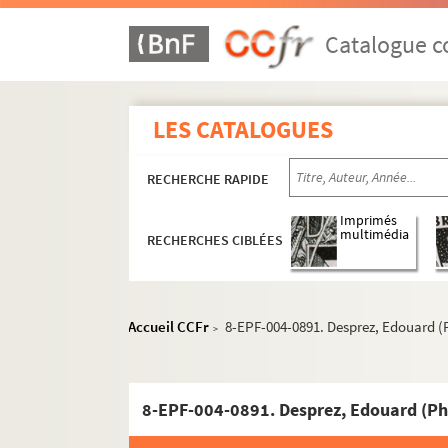
15e arrondissement
Catalogue co
16e arrondissement
Dossier n° 1
LES CATALOGUES
Dossier n° 2
Dossier n° 3
RECHERCHE RAPIDE
Dossier n° 4
Dossier n° 6
Imprimés
multimédia
RECHERCHES CIBLÉES
Dossier n° 7
Dossier n° 8
Dossier n° 9
Accueil CCFr
8-EPF-004-0891. Desprez, Edouard (
>
Dossier n° 10
Dossier n° 11
Dossier n° 12
8-EPF-004-0891. Desprez, Edouard (Pho
Dossier n° 14