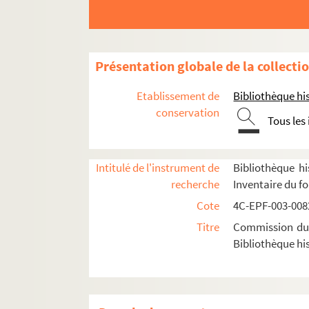
Dossier n° 15
Dossier n° 17
Dossier n° 19
Présentation globale de la collecti
Dossier n° 20
Etablissement de
Bibliothèque his
Dossier n° 22
conservation
Tous les
Dossier n° 24
Dossier n° 25
Dossier n° 26
Intitulé de l'instrument de
Bibliothèque hi
recherche
Inventaire du f
Dossier n° 28
Cote
4C-EPF-003-0082
Dossier n° 30
Titre
Commission du V
Dossier n° 32
Bibliothèque his
Dossier n° 32 bis
Dossier n° 33
Dossier n° 34