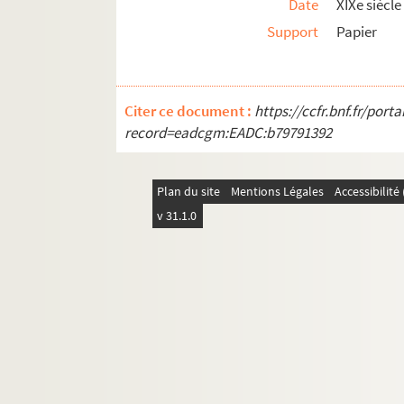
Date
XIXe siècle
Support
Papier
Citer ce document :
https://ccfr.bnf.fr/por
record=eadcgm:EADC:b79791392
Plan du site
Mentions Légales
Accessibilit
v 31.1.0