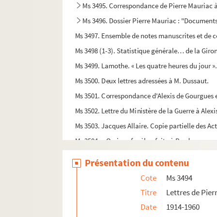
Ms 3495. Correspondance de Pierre Mauriac 
Ms 3496. Dossier Pierre Mauriac : "Documents 
Ms 3497. Ensemble de notes manuscrites et de c
Ms 3498 (1-3). Statistique générale… de la Giro
Ms 3499. Lamothe. « Les quatre heures du jour »
Ms 3500. Deux lettres adressées à M. Dussaut.
Ms 3501. Correspondance d'Alexis de Gourgues 
Ms 3502. Lettre du Ministère de la Guerre à Alex
Ms 3503. Jacques Allaire. Copie partielle des Acte
Ms 3504. « Oraison funèbre faite à Bordeaux... po
Ms 3505. Armand-Jacques de Gourgues. « Constit
Présentation du contenu
Ms 3506. « Extrait des jugements en maintenue 
Cote
Ms 3494
Ms 3507. Sabourin. « Liste des candidats… pour 
Titre
Lettres de Pie
Ms 3508. Etat de service de Joseph-Henri Sabou
Date
1914-1960
Ms 3509. Etat de service de Victor Gombault.