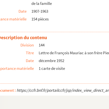
de la famille
Date
1907-1963
c et à Suzanne
ance matérielle
154 pièces
Description du contenu
Division
144
Titre
Lettre de François Mauriac à son frère Pi
Date
décembre 1952
portance matérielle
1 carte de visite
ture française en Suède ».
ocument :
https://ccfr.bnf.fr/portailccfr/jsp/index_view_dire
nçois Mauriac