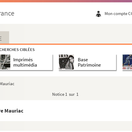
c
rance
Mon compte C
E
CHERCHES CIBLÉES
Imprimés
Base
multimédia
Patrimoine
e Mauriac
Notice
1 sur 1
rre Mauriac