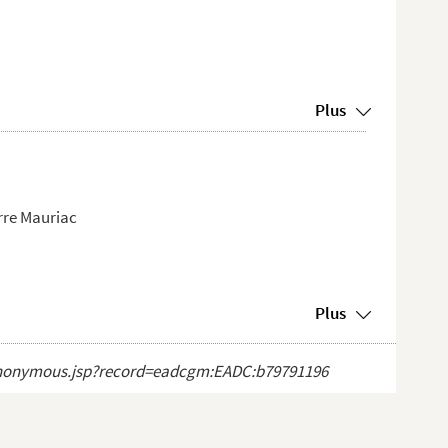
Plus
erre Mauriac
Plus
ct_anonymous.jsp?record=eadcgm:EADC:b79791196