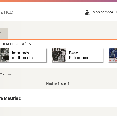
rance
Mon compte C
E
CHERCHES CIBLÉES
Imprimés
Base
uzanne Mauriac
multimédia
Patrimoine
c
e Mauriac
Notice
1 sur 1
rre Mauriac