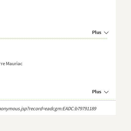
Plus
erre Mauriac
Plus
ct_anonymous.jsp?record=eadcgm:EADC:b79791189