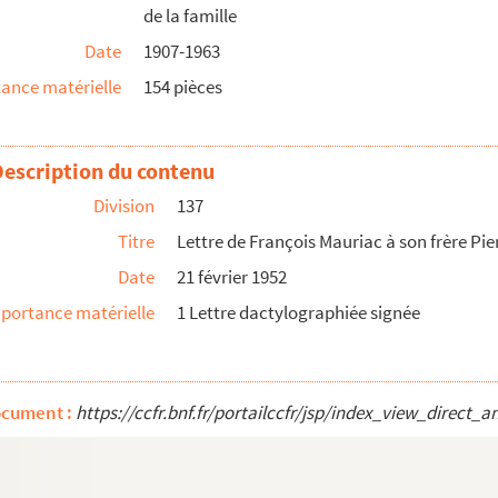
de la famille
Date
1907-1963
ance matérielle
154 pièces
Description du contenu
Division
137
Titre
Lettre de François Mauriac à son frère Pi
Date
21 février 1952
c et à Suzanne
portance matérielle
1 Lettre dactylographiée signée
ocument :
https://ccfr.bnf.fr/portailccfr/jsp/index_view_dire