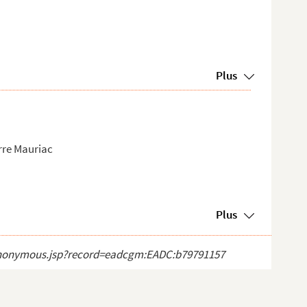
Plus
erre Mauriac
Plus
ct_anonymous.jsp?record=eadcgm:EADC:b79791157