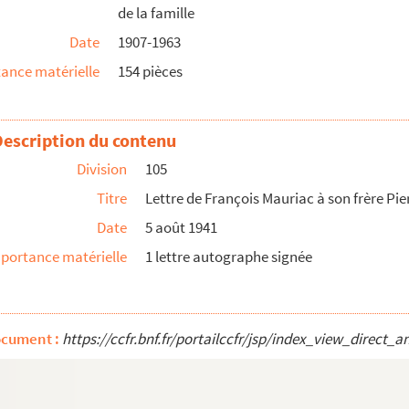
de la famille
Date
1907-1963
ance matérielle
154 pièces
Description du contenu
Division
105
Titre
Lettre de François Mauriac à son frère Pi
Date
5 août 1941
portance matérielle
1 lettre autographe signée
uzanne Mauriac
c
ocument :
https://ccfr.bnf.fr/portailccfr/jsp/index_view_dire