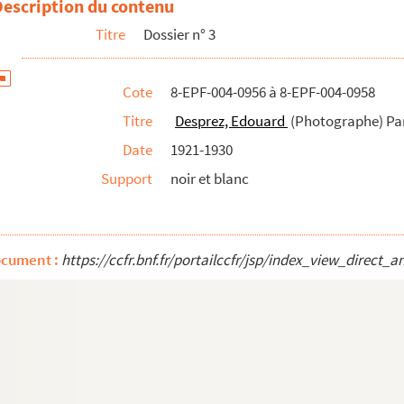
Description du contenu
Titre
Dossier n° 3
Cote
8-EPF-004-0956 à 8-EPF-004-0958
Titre
Desprez, Edouard
(Photographe) Pari
Date
1921-1930
Support
noir et blanc
ocument :
https://ccfr.bnf.fr/portailccfr/jsp/index_view_dire
Photographe) Paris. Mairie du XVIIe. La façade et ses dépendances