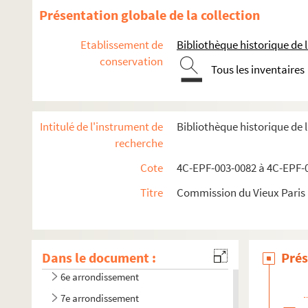
Présentation globale de la collection
Etablissement de
Bibliothèque historique de la
conservation
Tous les inventaires
Intitulé de l'instrument de
Bibliothèque historique de 
recherche
Cote
4C-EPF-003-0082 à 4C-EPF-0
1er arrondissement
2e arrondissement
Titre
Commission du Vieux Paris :
3e arrondissement
4e arrondissement
Dans le document :
5e arrondissement
Prés
6e arrondissement
7e arrondissement