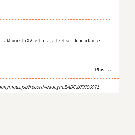
s. Mairie du XVIIe. La façade et ses dépendances
Plus
ct_anonymous.jsp?record=eadcgm:EADC:b79790971