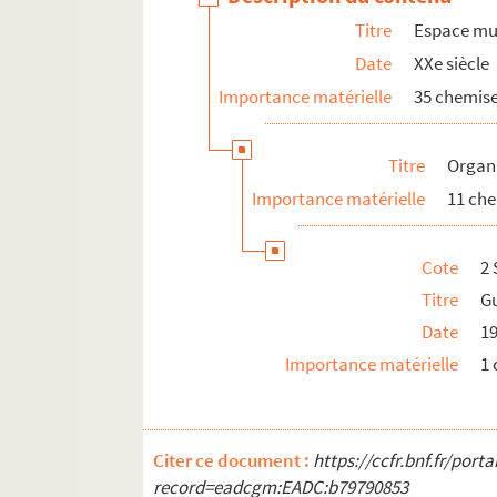
Titre
Espace mus
Date
XXe siècle
Importance matérielle
35 chemise
Titre
Organ
Importance matérielle
11 ch
Cote
2 
Titre
Gu
Date
1
Importance matérielle
1
Citer ce document :
https://ccfr.bnf.fr/por
record=eadcgm:EADC:b79790853