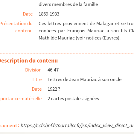
divers membres de la famille
iac, Claire Mauriac, Jacques Mauriac et Louis Mauri...
Date
1869-1933
pour le féliciter de son élection à l'Académie fra...
Présentation du
Ces lettres proviennent de Malagar et se tro
e Claire Coiffard, époux de sa sœur Marguerite.
contenu
confiées par François Mauriac à son fils C
sus d'une correspondance
Mathilde Mauriac (voir notices Œuvres).
2 janvier 1886 ».
gion d'honneur sur proposition du 9 juillet 1921
Description du contenu
Division
46-47
t son frère Pierre et quelques autres membres de la ...
Titre
Lettres de Jean Mauriac à son oncle
ture française en Suède ».
Date
1922 ?
portance matérielle
2 cartes postales signées
nçois Mauriac
 pièces diverses (cérémonie pour ses 80 ans) et au...
ocument :
https://ccfr.bnf.fr/portailccfr/jsp/index_view_dire
esse concernant la Bibliothèque municipale de Bord...