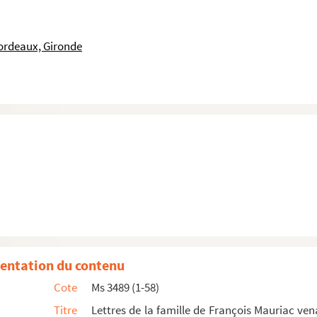
ordeaux, Gironde
 (Président du Tribunal de Rouen)
rand-oncle de François Mauriac
c, à Louis Mauriac (vice-président du tribunal de...
ul Mauriac
vec un mot de Jacques Mauriac
riac
ois Mauriac à l'occasion du décès de l'oncle Lo...
entation du contenu
soldats et de Raymond Coiffard son beau-père
Cote
Ms 3489 (1-58)
Titre
Lettres de la famille de François Mauriac ve