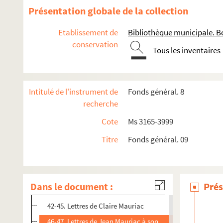
3. Lettre de Mathilde Mauriac à ses enfants
Présentation globale de la collection
4-8. Lettres de Jacques Mauriac à ses fils
Etablissement de
Bibliothèque municipale. B
9. Lettre du Maire de St Pierre d'Aurillac à Louis Mauriac
conservation
Tous les inventaires
10-12. Lettres de Jean Lapeyre, oncle de Louis et Paul, g
13-14. Lettres de Pierre Larrue à François Mauriac
15-16. Lettres de Pierre Larrue, cousin de François Mauria
Intitulé de l'instrument de
Fonds général. 8
17. Lettre de Mathilde Mauriac à Jean-Paul Mauriac
recherche
18. Lettre de Mathilde Mauriac à ses fils Louis et Jean-Pa
Cote
Ms 3165-3999
19-21. Lettres de Louis Mauriac à son frère Jean-Paul, a
Titre
Fonds général. 09
22-24. Lettres de Louis Mauriac à son neveu François Mau
25. Lettre de condoléance d'un magistrat parisien à Franç
26-37. Lettres à Louis Mauriac
Dans le document :
Prés
38-41. Lettres à Jean-Paul Mauriac de divers camarades 
42-45. Lettres de Claire Mauriac
46-47. Lettres de Jean Mauriac à son oncle