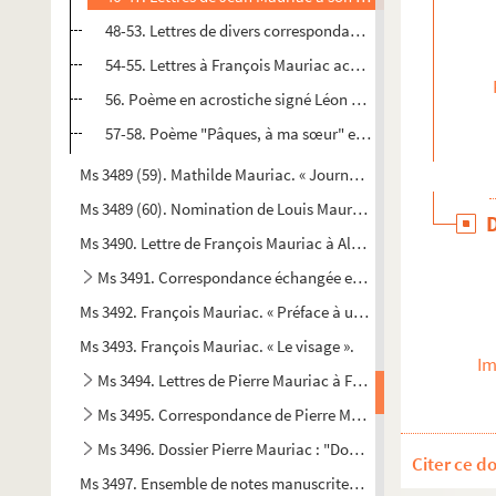
48-53. Lettres de divers correspondants à Jean-Paul Maur
54-55. Lettres à François Mauriac accompagnées de poèmes 
56. Poème en acrostiche signé Léon Dusolier beau-frère d
57-58. Poème "Pâques, à ma sœur" et texte non signé is
Ms 3489 (59). Mathilde Mauriac. « Journal, décembre 1885 et 1
Ms 3489 (60). Nomination de Louis Mauriac Chevalier de la Lé
Ms 3490. Lettre de François Mauriac à Albert Dubourg
Ms 3491. Correspondance échangée entre François Mauriac e
Ms 3492. François Mauriac. « Préface à une exposition de pein
Ms 3493. François Mauriac. « Le visage ».
Im
Ms 3494. Lettres de Pierre Mauriac à François Mauriac
Ms 3495. Correspondance de Pierre Mauriac à Jeanne-Fra
Ms 3496. Dossier Pierre Mauriac : "Documents Libération" et
Citer ce d
Ms 3497. Ensemble de notes manuscrites et de coupures de pr