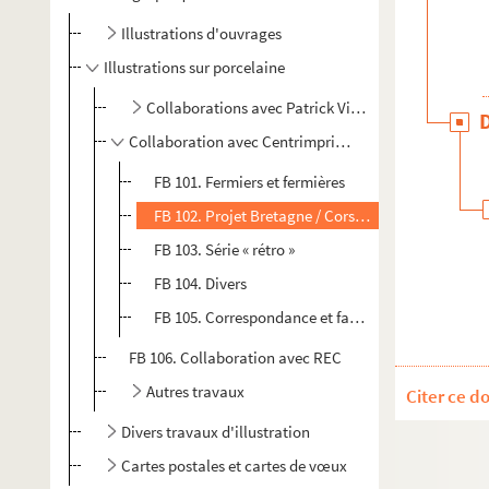
Illustrations d'ouvrages
Illustrations sur porcelaine
Collaborations avec Patrick Viant-Benard
Collaboration avec Centrimprim’
FB 101. Fermiers et fermières
FB 102. Projet Bretagne / Corse / Alsace
FB 103. Série « rétro »
FB 104. Divers
FB 105. Correspondance et factures
FB 106. Collaboration avec REC
Autres travaux
Citer ce d
Divers travaux d'illustration
Cartes postales et cartes de vœux