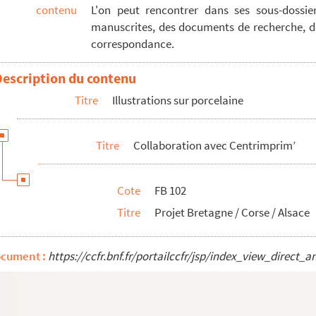
contenu
L'on peut rencontrer dans ses sous-dossi
manuscrites, des documents de recherche, des
correspondance.
Description du contenu
Titre
Illustrations sur porcelaine
Titre
Collaboration avec Centrimprim’
Cote
FB 102
Titre
Projet Bretagne / Corse / Alsace
ocument :
https://ccfr.bnf.fr/portailccfr/jsp/index_view_dire