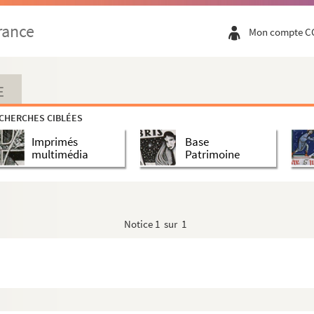
rance
Mon compte C
E
CHERCHES CIBLÉES
Imprimés
Base
multimédia
Patrimoine
Notice
1 sur 1