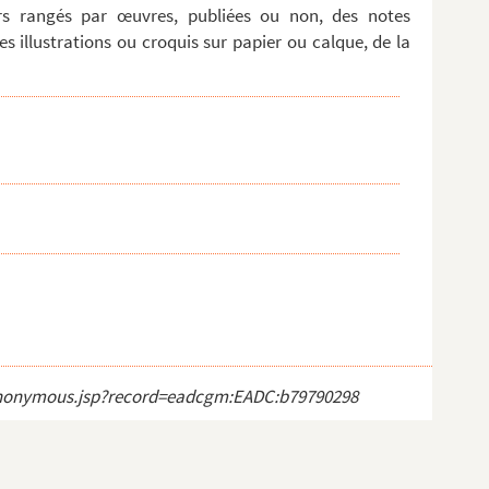
ers rangés par œuvres, publiées ou non, des notes
 illustrations ou croquis sur papier ou calque, de la
ct_anonymous.jsp?record=eadcgm:EADC:b79790298