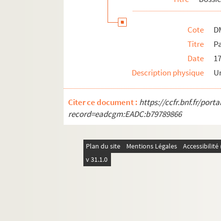
Cote
D
Titre
P
Date
1
Description physique
U
Citer ce document :
https://ccfr.bnf.fr/por
record=eadcgm:EADC:b79789866
Plan du site
Mentions Légales
Accessibilit
v 31.1.0