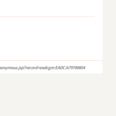
ct_anonymous.jsp?record=eadcgm:EADC:b79789854