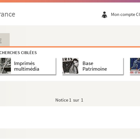
rance
Mon compte C
E
CHERCHES CIBLÉES
Imprimés
Base
multimédia
Patrimoine
Notice
1 sur 1