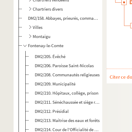
Chartriers divers
DM2/158. Abbayes, prieurés, commanderies
Villes
Montaigu
Fontenay-le-Comte
DM2/205. Évêché
DM2/206. Paroisse Saint-Nicolas
DM2/208. Communautés religieuses
Citer ce d
DM2/209. Municipalité
DM2/210. Hôpitaux, collège, prison
DM2/211. Sénéchaussée et siège royal
DM2/212. Présidial
DM2/213. Maîtrise des eaux et forêts
DM2/214. Cour de l'Officialité de La Rochelle, au détr