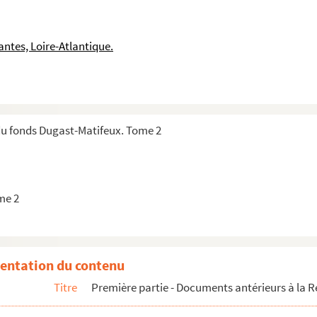
ntes, Loire-Atlantique.
du fonds Dugast-Matifeux. Tome 2
me 2
entation du contenu
Titre
Première partie - Documents antérieurs à la R
r René Blanchard