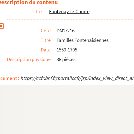
Description du contenu
Titre
Fontenay-le-Comte
Cote
DM2/216
Titre
Familles Fontenaisiennes
Date
1559-1795
Description physique
38 pièces
ocument :
https://ccfr.bnf.fr/portailccfr/jsp/index_view_dire
oit de Maillezais, séant à Fontenay