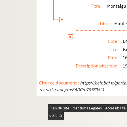
Titre
Montaigu
Titre
Matife
Cote
D
Titre
F
Date
1
Description physique
19
Citer ce document :
https://ccfr.bnf.fr/por
record=eadcgm:EADC:b79789821
Plan du site
Mentions Légales
Accessibilit
v 31.1.0