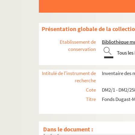
DM2/168. Titres féodaux
DM2/169. Aveux
DM2/170. Comptes
Présentation globale de la collecti
DM2/171. Juridiction
Etablissement de
Bibliothèque mu
DM2/172. Actes passés sous la mouvanc
conservation
Tous les
DM2/173. Titres de propriété des seigneu
DM2/174. Titres de famille des seigneurs
DM2/175. Procès des seigneurs
Intitulé de l'instrument de
Inventaire des 
recherche
La Bégaudière, en Saint-Sulpice-le-V
Cote
DM2/1 - DM2/25
DM2/178. Le Bois-de-Chollet, en L'Herb
Titre
Fonds Dugast-M
DM2/179. Le Haut-Bois, en Montaigu (V
Matifeux, en Saint-Hilaire-de-Loulay (V
DM2/180. Famille Guilloux
Dans le document :
DM2/181. Famille Renaudineau