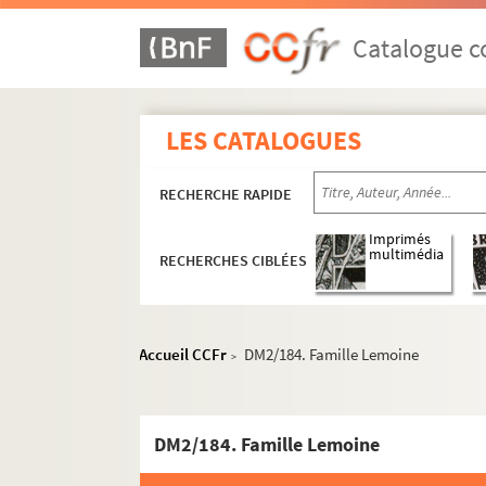
Catalogue co
LES CATALOGUES
RECHERCHE RAPIDE
Imprimés
multimédia
RECHERCHES CIBLÉES
Première partie - Documents antérieurs à la Ré
Chartriers vendéens
Accueil CCFr
DM2/184. Famille Lemoine
>
Chartriers divers
DM2/158. Abbayes, prieurés, commanderies
Villes
DM2/184. Famille Lemoine
Montaigu