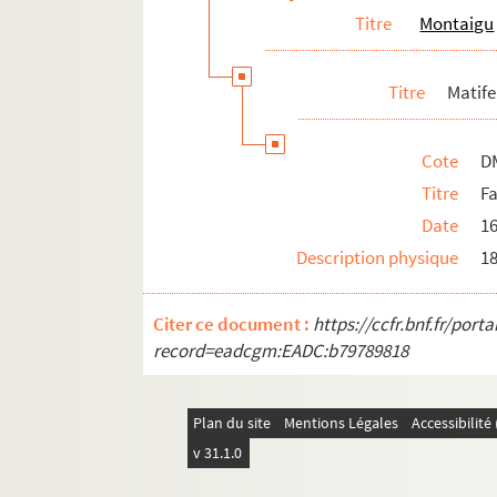
Titre
Montaigu
Titre
Matife
Cote
D
Titre
F
Date
1
Description physique
18
Citer ce document :
https://ccfr.bnf.fr/por
record=eadcgm:EADC:b79789818
Plan du site
Mentions Légales
Accessibilit
v 31.1.0