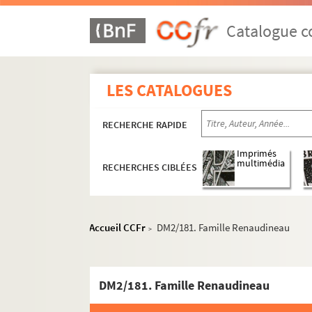
Catalogue co
LES CATALOGUES
RECHERCHE RAPIDE
Imprimés
multimédia
RECHERCHES CIBLÉES
Accueil CCFr
DM2/181. Famille Renaudineau
>
Première partie - Documents antérieurs à la Ré
Chartriers vendéens
DM2/181. Famille Renaudineau
Chartriers divers
DM2/158. Abbayes, prieurés, commanderies