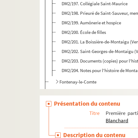
DM2/197. Collégiale Saint-Maurice
DM2/198. Prieuré de Saint-Sauveur, me
DM2/199. Aumônerie et hospice
DM2/200. École de filles
DM2/201. La Boissière-de-Montaigu (Ve
DM2/202. Saint-Georges-de-Montaigu (
DM2/203. Documents (copies) pour l'his
DM2/204. Notes pour l'histoire de Mont
Fontenay-le-Comte
Documents divers
Présentation du contenu
Deuxième partie - Documents divers - par J
Titre
Première part
Blanchard
Description du contenu