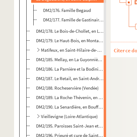
DM2/176. Famille Begaud
DM2/177. Famille de Gastinaire et Paris
DM2/178. Le Bois-de-Chollet, en L'Herbergement (Ve
DM2/179. Le Haut-Bois, en Montaigu (Vendée)
Matifeux, en Saint-Hilaire-de-Loulay (Vendée)
Citer ce d
DM2/185. Mellay, en La Guyonnière (Vendée)
DM2/186. La Parnière et la Bodinière, en Les Brouzils
DM2/187. Le Retail, en Saint-André-Treize-Voies (Ven
DM2/188. Rocheservière (Vendée)
DM2/189. La Roche-Thévenin, en La Guyonnière (Ven
DM2/190. La Senardière, en Boufféré (Vendée)
Vieillevigne (Loire-Atlantique)
DM2/195. Paroisses Saint-Jean et Saint-Nicolas
DM2/196. Prieuré et cure de Saint-Jacques