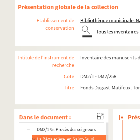
Présentation globale de la collection
Chartriers vendéens
Etablissement de
Bibliothèque municipale. Na
Chartriers divers
conservation
DM2/158. Abbayes, prieurés, commanderies
Tous les inventaires
Villes
Montaigu
Intitulé de l'instrument de
Inventaire des manuscrits 
DM2/168. Titres féodaux
recherche
DM2/169. Aveux
Cote
DM2/1 - DM2/258
DM2/170. Comptes
Titre
Fonds Dugast-Matifeux. To
DM2/171. Juridiction
DM2/172. Actes passés sous la mouvance de Montaig
DM2/173. Titres de propriété des seigneurs
Dans le document :
Prés
DM2/174. Titres de famille des seigneurs
DM2/175. Procès des seigneurs
La Bégaudière, en Saint-Sulpice-le-Verdon (Vendée)