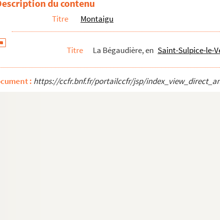
Description du contenu
Titre
Montaigu
Titre
La Bégaudière, en
Saint-Sulpice-le-
ndée)
ocument :
https://ccfr.bnf.fr/portailccfr/jsp/index_view_dire
 (Vendée)
dée)
dée)