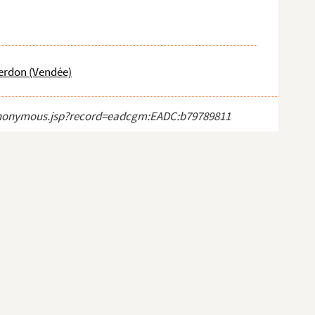
Verdon (Vendée)
ct_anonymous.jsp?record=eadcgm:EADC:b79789811