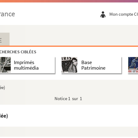
rance
Mon compte C
E
CHERCHES CIBLÉES
Imprimés
Base
multimédia
Patrimoine
ée)
Notice
1 sur 1
dée)
r René Blanchard