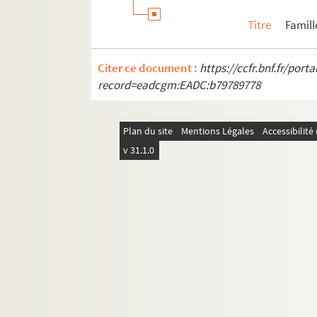
Titre
Famill
Citer ce document :
https://ccfr.bnf.fr/por
record=eadcgm:EADC:b79789778
Plan du site
Mentions Légales
Accessibilit
v 31.1.0