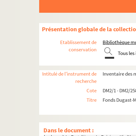
Présentation globale de la collecti
Etablissement de
Bibliothèque mu
conservation
Tous les
Première partie - Documents antérieurs à la Ré
Intitulé de l'instrument de
Inventaire des 
Chartriers vendéens
recherche
La Maisonneuve en Montournais (Ven
Cote
DM2/1 - DM2/25
La Geffardière en Montournais (Vend
Titre
Fonds Dugast-M
La Forêt-sur-Sèvre (Deux-Sèvres)
La Braconnière en Dompierre (Vendée
La Brandannière en Cezais (Vendée)
Dans le document :