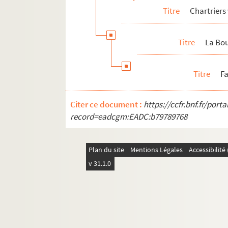
Titre
Chartriers
Titre
La Bo
Titre
F
Citer ce document :
https://ccfr.bnf.fr/por
record=eadcgm:EADC:b79789768
Plan du site
Mentions Légales
Accessibilit
v 31.1.0