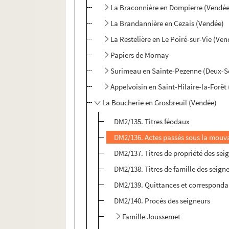
La Braconnière en Dompierre (Vendée
La Brandannière en Cezais (Vendée)
La Restelière en Le Poiré-sur-Vie (Ve
Papiers de Mornay
Surimeau en Sainte-Pezenne (Deux-S
Appelvoisin en Saint-Hilaire-la-Forêt
La Boucherie en Grosbreuil (Vendée)
DM2/135. Titres féodaux
DM2/136. Actes passés sous la mouv
DM2/137. Titres de propriété des sei
DM2/138. Titres de famille des seign
DM2/139. Quittances et correspond
DM2/140. Procès des seigneurs
Famille Joussemet