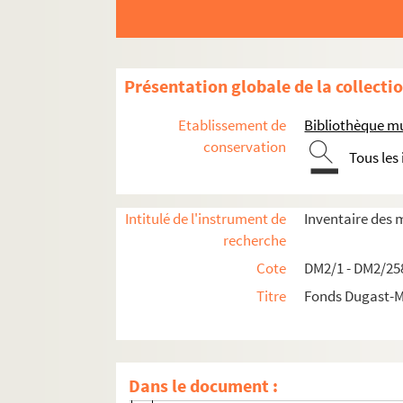
Présentation globale de la collecti
Etablissement de
Bibliothèque mu
conservation
Tous les
Intitulé de l'instrument de
Inventaire des 
recherche
Première partie - Documents antérieurs à la Ré
Cote
DM2/1 - DM2/25
Titre
Fonds Dugast-M
Chartriers vendéens
La Maisonneuve en Montournais (Ven
La Geffardière en Montournais (Vend
Dans le document :
La Forêt-sur-Sèvre (Deux-Sèvres)