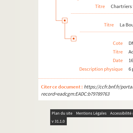
Titre
Chartriers
Titre
La Bo
Cote
D
Titre
Ac
Date
1
Description physique
6 
Citer ce document :
https://ccfr.bnf.fr/por
record=eadcgm:EADC:b79789763
Plan du site
Mentions Légales
Accessibilit
v 31.1.0