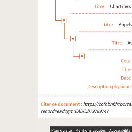
Titre
Chartriers
Titre
Appelv
Titre
A
Cote
Titre
Date
Description physique
Citer ce document :
https://ccfr.bnf.fr/por
record=eadcgm:EADC:b79789747
Plan du site
Mentions Légales
Accessibilit