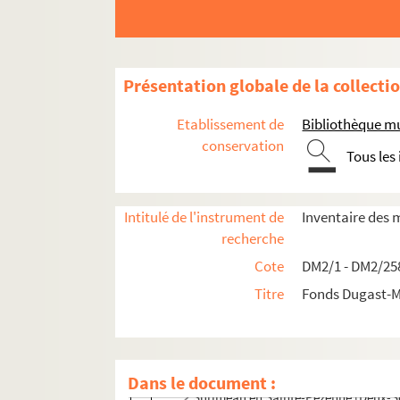
Présentation globale de la collecti
Etablissement de
Bibliothèque mu
Première partie - Documents antérieurs à la Ré
conservation
Tous les
Chartriers vendéens
La Maisonneuve en Montournais (Ven
Intitulé de l'instrument de
Inventaire des 
La Geffardière en Montournais (Vend
recherche
La Forêt-sur-Sèvre (Deux-Sèvres)
Cote
DM2/1 - DM2/25
La Braconnière en Dompierre (Vendée
Titre
Fonds Dugast-M
La Brandannière en Cezais (Vendée)
La Restelière en Le Poiré-sur-Vie (Ve
Papiers de Mornay
Dans le document :
Surimeau en Sainte-Pezenne (Deux-S