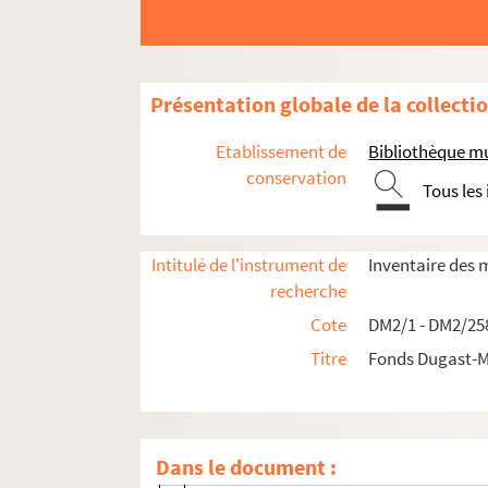
Présentation globale de la collecti
Etablissement de
Bibliothèque mu
conservation
Tous les
Première partie - Documents antérieurs à la Ré
Chartriers vendéens
Intitulé de l'instrument de
Inventaire des 
recherche
La Maisonneuve en Montournais (Ven
Cote
DM2/1 - DM2/25
La Geffardière en Montournais (Vend
Titre
Fonds Dugast-M
La Forêt-sur-Sèvre (Deux-Sèvres)
La Braconnière en Dompierre (Vendée
La Brandannière en Cezais (Vendée)
Dans le document :
La Restelière en Le Poiré-sur-Vie (Ve