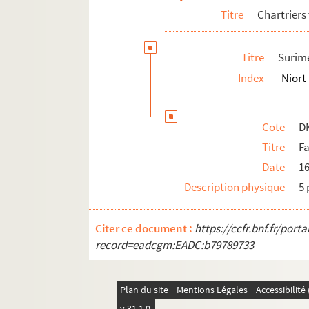
Titre
Chartriers
Titre
Surim
Index
Niort
Cote
D
Titre
F
Date
1
Description physique
5 
Citer ce document :
https://ccfr.bnf.fr/por
record=eadcgm:EADC:b79789733
Plan du site
Mentions Légales
Accessibilit
v 31.1.0