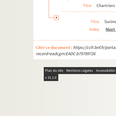
Titre
Chartriers
Titre
Surim
Index
Niort
Citer ce document :
https://ccfr.bnf.fr/por
record=eadcgm:EADC:b79789726
Plan du site
Mentions Légales
Accessibilit
v 31.1.0