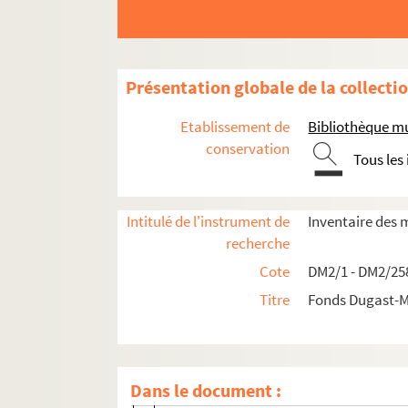
Présentation globale de la collecti
Etablissement de
Bibliothèque mu
conservation
Tous les
Première partie - Documents antérieurs à la Ré
Intitulé de l'instrument de
Inventaire des 
Chartriers vendéens
recherche
La Maisonneuve en Montournais (Ven
Cote
DM2/1 - DM2/25
La Geffardière en Montournais (Vend
Titre
Fonds Dugast-M
La Forêt-sur-Sèvre (Deux-Sèvres)
La Braconnière en Dompierre (Vendée
La Brandannière en Cezais (Vendée)
Dans le document :
La Restelière en Le Poiré-sur-Vie (Ve