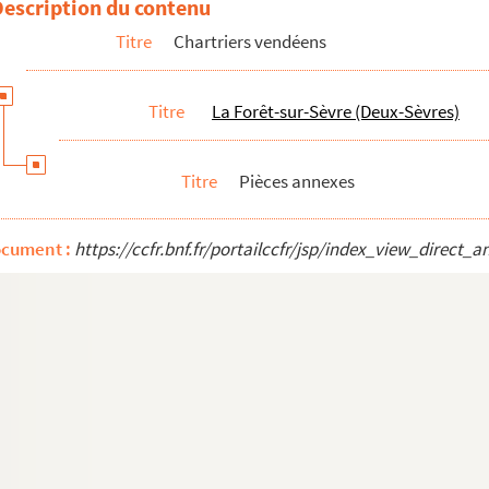
Description du contenu
Titre
Chartriers vendéens
Titre
La Forêt-sur-Sèvre (Deux-Sèvres)
Titre
Pièces annexes
ocument :
https://ccfr.bnf.fr/portailccfr/jsp/index_view_dire