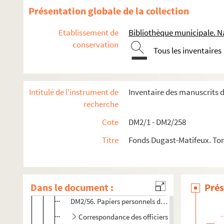
Présentation globale de la collection
Chartriers vendéens
La Maisonneuve en Montournais (Vendée)
Etablissement de
Bibliothèque municipale. Na
La Geffardière en Montournais (Vendée)
conservation
Tous les inventaires
La Forêt-sur-Sèvre (Deux-Sèvres)
DM2/40. Titres féodaux
Intitulé de l'instrument de
Inventaire des manuscrits 
DM2/41. Juridiction
recherche
Famille Jousseaume
Cote
DM2/1 - DM2/258
Famille Mornay
Famille de Jaucourt
Titre
Fonds Dugast-Matifeux. To
Famille de Montmorency-Robecq
DM2/52. Familles parentes des seigneurs
Dans le document :
Procès des seigneurs
Prés
DM2/56. Papiers personnels des officiers
Correspondance des officiers