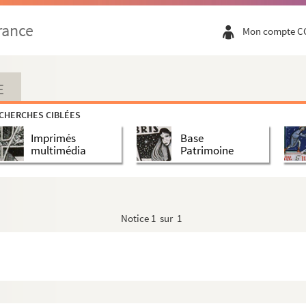
rance
Mon compte C
E
CHERCHES CIBLÉES
Imprimés
Base
multimédia
Patrimoine
Notice
1 sur 1
r René Blanchard