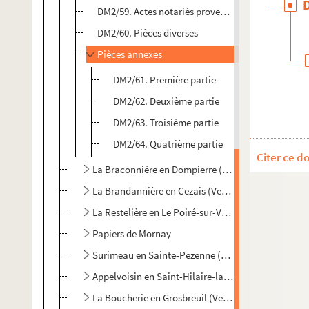
DM2/59. Actes notariés provenant des officiers
DM2/60. Pièces diverses
Pièces annexes
DM2/61. Première partie
DM2/62. Deuxième partie
DM2/63. Troisième partie
DM2/64. Quatrième partie
Citer ce d
La Braconnière en Dompierre (Vendée)
La Brandannière en Cezais (Vendée)
La Restelière en Le Poiré-sur-Vie (Vendée)
Papiers de Mornay
Surimeau en Sainte-Pezenne (Deux-Sèvres)
Appelvoisin en Saint-Hilaire-la-Forêt (Vendée)
La Boucherie en Grosbreuil (Vendée)