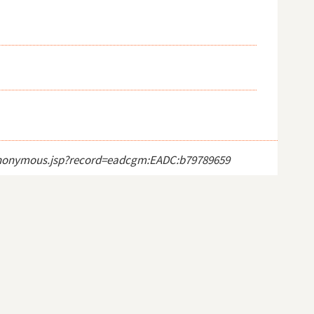
ct_anonymous.jsp?record=eadcgm:EADC:b79789659