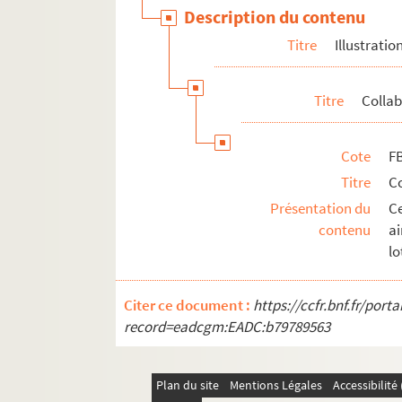
Description du contenu
Titre
Illustratio
Titre
Collab
Cote
F
Titre
C
Présentation du
Ce
contenu
ai
lo
Citer ce document :
https://ccfr.bnf.fr/por
record=eadcgm:EADC:b79789563
Plan du site
Mentions Légales
Accessibilit