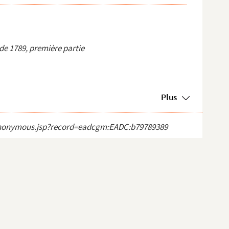
de 1789, première partie
Plus
ct_anonymous.jsp?record=eadcgm:EADC:b79789389