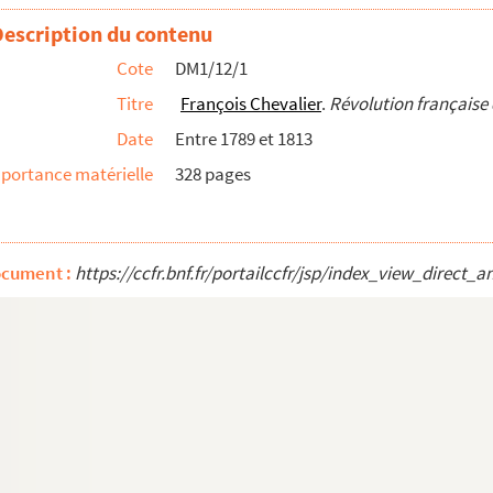
me partie
Description du contenu
me partie
Cote
DM1/12/1
 ses origines
Titre
François Chevalier
.
Révolution française 
Date
Entre 1789 et 1813
n-sur-Sèvre et de Bressuire
portance matérielle
328 pages
he-sur-Yon et environs
nsurgés vendéens
ocument :
https://ccfr.bnf.fr/portailccfr/jsp/index_view_dire
 armée vendéenne
ement de la Loire-Inférieure. Généralités
unes de la Loire-Inférieure
rtement de la Vendée