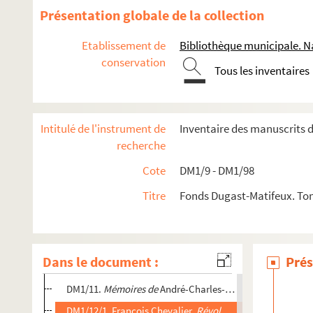
Présentation globale de la collection
Etablissement de
Bibliothèque municipale. Na
conservation
Tous les inventaires
Intitulé de l'instrument de
Inventaire des manuscrits d
recherche
Cote
DM1/9 - DM1/98
Titre
Fonds Dugast-Matifeux. Tom
Deuxième série - Documents pour servir à l'histoire de la Rév
DM1/9. Pièces diverses manuscrites et imprimées relati
Dans le document :
Prés
Document manuscrit et diverses pièces imprimées sur 
DM1/11.
Mémoires de
André-Charles-François Mercier du
DM1/12/1. François Chevalier.
Révolution française de 178