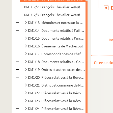
DM1/12/2. François Chevalier.
Révolution de 1789, deuxiè
DM1/12/3. François Chevalier.
Révolution de 1789, troisiè
DM1/13. Mémoires et notes sur la guerre de la Vendée et
DM1/14. Documents relatifs à l'affaire de la Proutière
DM1/15. Documents relatifs à l'insurrection de Châtillo
Im
DM1/16. Événements de Machecoul
DM1/17. Correspondances de chefs royalistes de la Roc
DM1/18. Documents relatifs au Conseil supérieur des i
Citer ce d
DM1/19. Ordres et autres actes des chefs de la grande
DM1/20. Pièces relatives à la Révolution dans le départ
DM1/21. District et commune de Nantes
DM1/22. Pièces relatives à la Révolution dans les comm
DM1/23. Pièces relatives à la Révolution en Bretagne
DM1/24. Pièces relatives à la Révolution dans le dépa