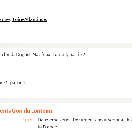
ntes, Loire-Atlantique.
u fonds Dugast-Matifeux. Tome 1, partie 2
e 1, partie 2
olution, principalement dans l'Ouest de...
ves à la Révolution
entation du contenu
les guerres de Vendée
Titre
Deuxième série - Documents pour servir à l'hi
 Rocher
, membre du Directoire du département, pour serv...
la France
9, première partie