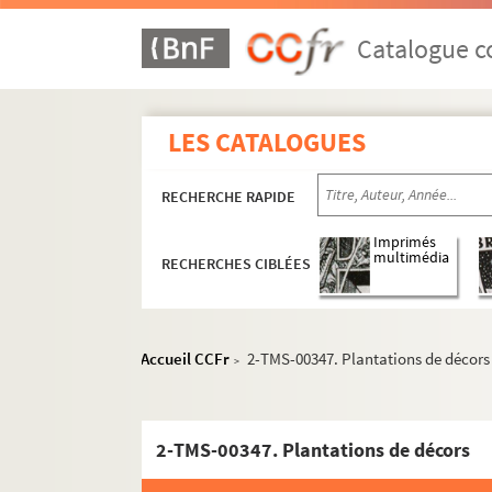
Catalogue co
LES CATALOGUES
RECHERCHE RAPIDE
Imprimés
multimédia
RECHERCHES CIBLÉES
Eugène Verconsin. Ici, Médor! : Comédie en 1
Ferdinand Esselin. Ici on marie : comédie-vau
Accueil CCFr
2-TMS-00347. Plantations de décors
>
Paul Gavault. L'idée de Françoise : comédie e
Alexandre Dumas fils. Les idées de madame Au
Arthur Bernède, Edmond Mize. Les idées de M
2-TMS-00347. Plantations de décors
F. Nozière et S.-W. Bienstock. L'idiot : pièce 