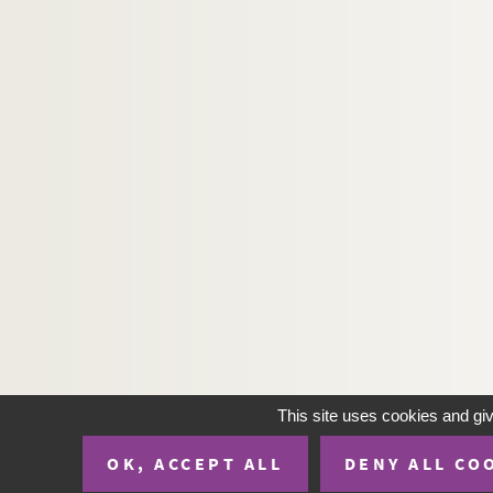
André Sylvane. La layette : comédie en 3 acte
Joseph Bouchardy. Lazare le pâtre : drame en
Jean-François Regnard. Le légataire universel
Jean La Rode, Alévy. La légion étrangère : piè
Marivaux. Le legs : comédie en 1 acte. 1736
Fernand Nozière. Leïla : comédie en 3 actes. 
Francis de Croisset, Maurice de Waleffe. Le je
Jean Anouilh. Leocadia : comédie en 3 actes 
Claude Magnier. Léon ou la Bonne formule : 
Edouard Brisebarre, Eugène Nus. Léonard : dr
Georges Feydeau. Léonie est en avance ou Le m
Jean Sarment. Léopold le bien aimé : pièce en
This site uses cookies and gi
Armand Chaulieu et Henri Feugère. Lequel ? :
OK, ACCEPT ALL
DENY ALL CO
William Somerset Maugham. La lettre : pièce 