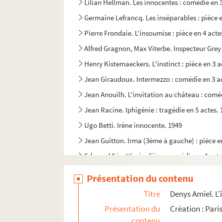
Lilian Hellman. Les innocentes : comédie en 3
Germaine Lefrancq. Les inséparables : pièce e
Pierre Frondaie. L'insoumise : pièce en 4 acte
Alfred Gragnon, Max Viterbe. Inspecteur Grey :
Henry Kistemaeckers. L'instinct : pièce en 3 a
Jean Giraudoux. Intermezzo : comédie en 3 a
Jean Anouilh. L'invitation au château : coméd
Jean Racine. Iphigénie : tragédie en 5 actes.
Ugo Betti. Irène innocente. 1949
Jean Guitton. Irma (3ème à gauche) : pièce en
Edmond Sée. L'irrégulière : comédie en 4 acte
Alfred Bonsergent, Charles Simon. Irréguliers 
Présentation du contenu
Georges Berr. L'irrésolu : comédie en 4 actes.
Titre
Denys Amiel. L'
André Mouëzy-Eon. Isolons-nous, Gustave! : 
Présentation du
Création : Pari
Henry Bernstein. Israël : pièce en 3 actes. 190
contenu