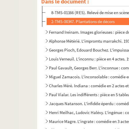
Dans le document :
4-TMS-01440 (RES). Relevé de mise en scène
8-TMS-01166 (RES). Relevé de mise en scène
2-TMS-00347. Plantations de décors
Fernand Ireinam. Images glorieuses : pièce dr
Alphonse Métérié. L'impromtu marrakchi. 19
Georges Pioch, Edouard Bouchez. L'impuissanc
Louis Verneuil. L'inconnu : pièce en 4 actes. 
Paul Gavault, Georges Berr. L'inconnue : com
Miguel Zamacoïs. L'inconsolable : comédie en
Charles Méré. Indiana : comédie en 2 actes e
Paul Vialar. Les indifférents : pièce en 5 tab
Jacques Natanson. L'infidèle éperdu : comédi
Henri Meilhac, Ludovic Halévy. L'ingénue : c
Maurice Magre. L'ingrate : comédie en 3 acte