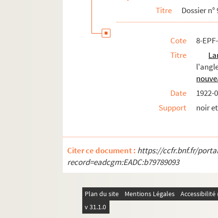
Titre
Dossier n° 
Cote
8-EPF
Titre
La
l'angl
nouve
Date
1922-0
Support
noir e
Citer ce document :
https://ccfr.bnf.fr/por
record=eadcgm:EADC:b79789093
Plan du site
Mentions Légales
Accessibilit
v 31.1.0