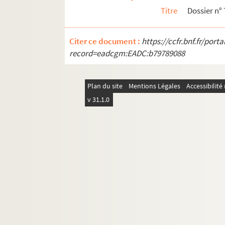
Titre
Dossier n° 
Citer ce document :
https://ccfr.bnf.fr/por
record=eadcgm:EADC:b79789088
Plan du site
Mentions Légales
Accessibilit
v 31.1.0