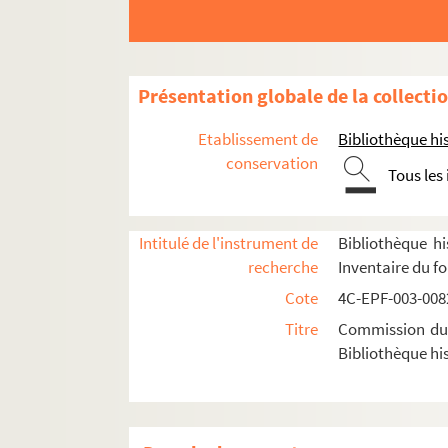
4e arrondissement
5e arrondissement
6e arrondissement
Présentation globale de la collecti
7e arrondissement
Etablissement de
Bibliothèque his
8e arrondissement
conservation
Tous les
9e arrondissement
10e arrondissement
11e arrondissement
Intitulé de l'instrument de
Bibliothèque hi
recherche
Inventaire du f
12e arrondissement
Cote
4C-EPF-003-0082
13e arrondissement
Titre
Commission du V
14e arrondissement
Bibliothèque his
Dossier n° 2
Dossier n° 3
Dossier n° 4