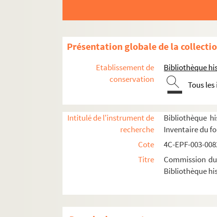
4e arrondissement
5e arrondissement
6e arrondissement
Présentation globale de la collecti
7e arrondissement
Etablissement de
Bibliothèque his
8e arrondissement
conservation
9e arrondissement
Tous les
10e arrondissement
11e arrondissement
Intitulé de l'instrument de
Bibliothèque hi
12e arrondissement
recherche
Inventaire du f
13e arrondissement
Cote
4C-EPF-003-0082
Titre
Commission du V
Dossier n° 1
Bibliothèque his
Dossier n° 2
Dossier n° 3
Dossier n° 4