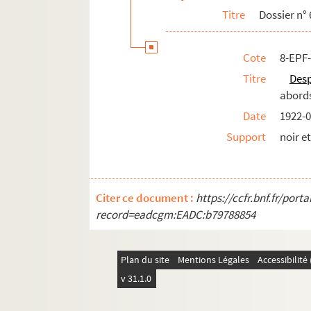
Titre
Dossier n° 
Cote
8-EPF-
Titre
Des
abord
Date
1922-0
Support
noir e
Citer ce document :
https://ccfr.bnf.fr/por
record=eadcgm:EADC:b79788854
Plan du site
Mentions Légales
Accessibilit
v 31.1.0