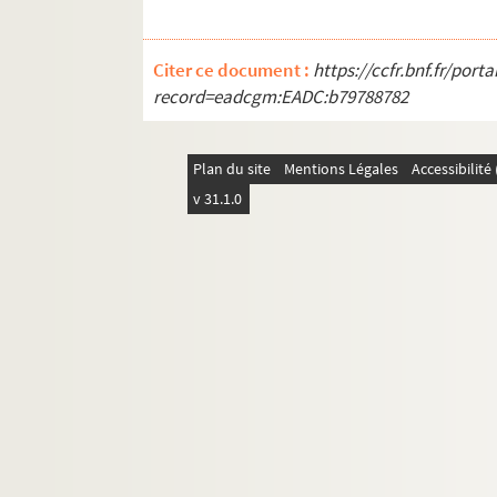
L'impromptu de l'Alma (1962 ; tourné
L'inconnue d'Arras (1962 ; tournée)
Citer ce document :
https://ccfr.bnf.fr/por
La jeune fille Violaine (1962 ; tournée)
record=eadcgm:EADC:b79788782
L'avare (1962-1963 ; tournée)
George Dandin (1963 ; Septeuil)
Plan du site
Mentions Légales
Accessibilit
Le barbier de Séville (1963 ; Nangis)
v 31.1.0
Cyrano de Bergerac (1963 ; Sarlat)
Le malade imaginaire (1963 ; Sarlat)
Le songe d'une nuit d'été (1963 ; Sarla
L'avare (1964 ; Studio des Champs-El
Maître Pathelin (1964 ; Théâtre Récam
L'avare (1964 ; Berlin)
Le barbier de Séville (1964 ; Hambour
L'échange (1964 ; Beaune)