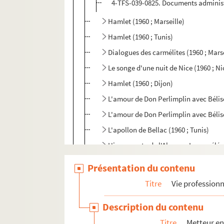
4-TFS-039-0825. Documents administ
Hamlet (1960 ; Marseille)
Hamlet (1960 ; Tunis)
Dialogues des carmélites (1960 ; Marse
Le songe d'une nuit de Nice (1960 ; Ni
Hamlet (1960 ; Dijon)
L'amour de Don Perlimplin avec Bélise
L'amour de Don Perlimplin avec Bélise
L'apollon de Bellac (1960 ; Tunis)
L'impromptu de l'Alma ou Le caméléon
La maison de Bernarda Alba (1960 ; T
Présentation du contenu
Les plaideurs (1960 ; Tunis)
Titre
Vie professionn
Le grain sous la neige (1961 ; Théâtre 
Description du contenu
George Dandin (1961 ; tournée)
Titre
Metteur en
Le médecin volant (1961 ; tournée)