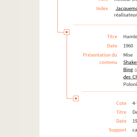
Index
Jacquemo
Le songe d'une nuit d'été (1961 ; tour
réalisateur
On ne badine pas avec l'amour (1961 
Les perses (1962 ; Théâtre de la Cité U
Titre
Hamlet
L'amour de Don Perlimplin avec Bélise
Date
1960
L'apollon de Bellac (1962 ; tournée)
Présentation du
Mise 
Le malade imaginaire (1962 ? ; tourné
contenu
Shake
Cécile ou l'école des pères (1962 ; 
Bing
George Dandin (1962 ; tournée)
des C
Poloni
Maître Pathelin (1962 ; Théâtre de la c
Le songe d'une nuit d'été (1962 ; Bag
Cote
4
La jeune fille Violaine (1962 ; Carenna
Titre
D
L'avare (1962 ; Carennac)
Date
1
Caligula (1962 ; Carennac)
Support
c
Caligula (1962 ; tournée)