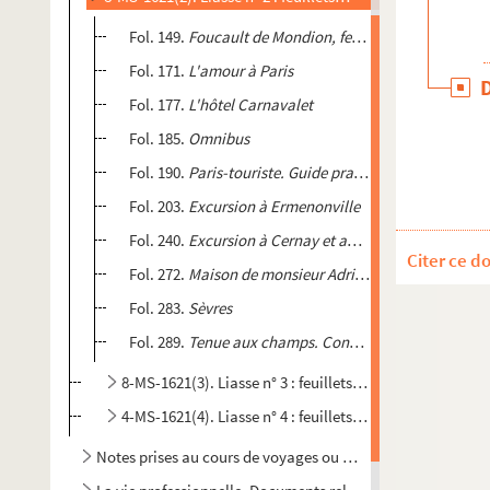
Fol. 149.
Foucault de Mondion, femme Meilhan et Nitt
Fol. 171.
L'amour à Paris
Fol. 177.
L'hôtel Carnavalet
Fol. 185.
Omnibus
Fol. 190.
Paris-touriste. Guide pratique du Parisien à
Fol. 203.
Excursion à Ermenonville
Fol. 240.
Excursion à Cernay et aux Vaux de Cernay
Citer ce d
Fol. 272.
Maison de monsieur Adrien Delahante à Crépy
Fol. 283.
Sèvres
Fol. 289.
Tenue aux champs. Conseils aux touristes
8-MS-1621(3). Liasse n° 3 : feuillets 303 à 353
4-MS-1621(4). Liasse n° 4 : feuillets 354 à 477
Notes prises au cours de voyages ou de lectures