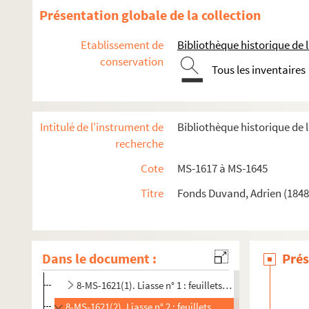
Présentation globale de la collection
Etablissement de
Bibliothèque historique de la
conservation
Tous les inventaires
Intitulé de l'instrument de
Bibliothèque historique de l
recherche
Cote
MS-1617 à MS-1645
Titre
Fonds Duvand, Adrien (1848
Biographie
Adrien Duvand.
Les filles de Jahel
Articles de Duvand et d'autres auteurs parus dans des jou
Dans le document :
Prés
Notes manuscrites ou journal de Duvand
8-MS-1621(1). Liasse n° 1 : feuillets 1 à 148
8-MS-1621(2). Liasse n° 2 : feuillets 149 à 302