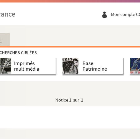
rance
Mon compte C
E
CHERCHES CIBLÉES
Imprimés
Base
multimédia
Patrimoine
Notice
1 sur 1