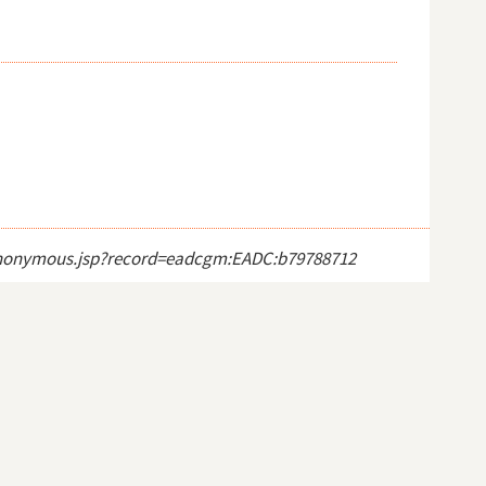
ct_anonymous.jsp?record=eadcgm:EADC:b79788712