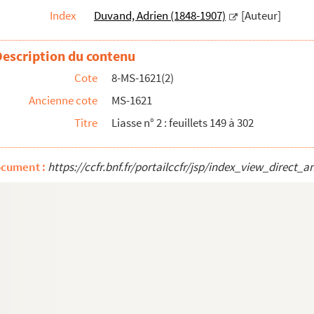
Index
Duvand, Adrien (1848-1907)
[Auteur]
er
;
Travaux de voierie à Toulon
; Note sur Charles Lauren...
Description du contenu
Cote
8-MS-1621(2)
Ancienne cote
MS-1621
 la campagne : lignes du Nord
.
Vol. 1er : 10 excursions...
Titre
Liasse n° 2 : feuillets 149 à 302
ocument :
https://ccfr.bnf.fr/portailccfr/jsp/index_view_dire
 (vers 1735)