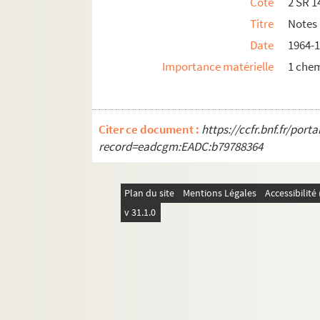
Cote
2 SR 1
Titre
Notes
Date
1964-
Importance matérielle
1 che
Citer ce document :
https://ccfr.bnf.fr/por
record=eadcgm:EADC:b79788364
Plan du site
Mentions Légales
Accessibilit
v 31.1.0