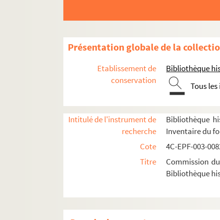
Dossier n° 4
Dossier n° 5
Dossier n° 7
Présentation globale de la collecti
Dossier n° 8
Etablissement de
Bibliothèque his
Dossier n° 9
conservation
Tous les
Dossier n° 10
Dossier n° 11
Dossier n° 12
Intitulé de l'instrument de
Bibliothèque hi
recherche
Inventaire du f
Dossier n° 13
Cote
4C-EPF-003-0082
Dossier n° 14
Titre
Commission du V
Dossier n° 15
Bibliothèque his
Dossier n° 16
Dossier n° 17
Dossier n° 18