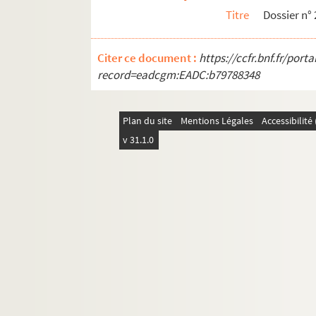
Titre
Dossier n° 
Citer ce document :
https://ccfr.bnf.fr/por
record=eadcgm:EADC:b79788348
Plan du site
Mentions Légales
Accessibilit
v 31.1.0