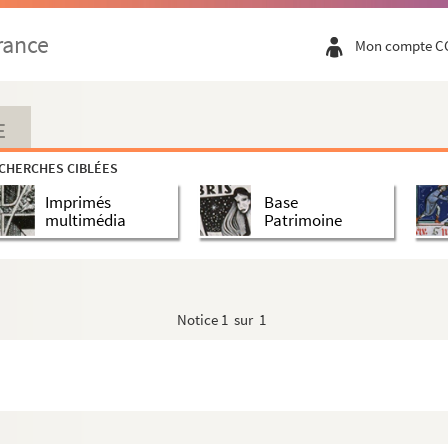
rance
Mon compte C
E
CHERCHES CIBLÉES
Imprimés
Base
multimédia
Patrimoine
Notice
1 sur 1