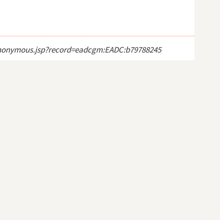
ct_anonymous.jsp?record=eadcgm:EADC:b79788245