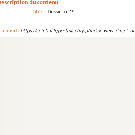
Description du contenu
is. Avenue Ledru-Rollin. Statue de Baudin
Titre
Dossier n° 19
ocument :
https://ccfr.bnf.fr/portailccfr/jsp/index_view_dire