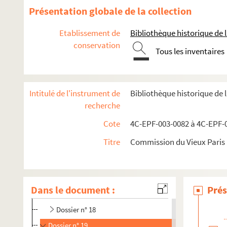
Dossier n° 4
Présentation globale de la collection
Dossier n° 5
Etablissement de
Bibliothèque historique de la
Dossier n° 7
conservation
Tous les inventaires
Dossier n° 8
Dossier n° 9
Dossier n° 10
Intitulé de l'instrument de
Bibliothèque historique de 
Dossier n° 11
recherche
Dossier n° 12
Cote
4C-EPF-003-0082 à 4C-EPF-0
Dossier n° 13
Titre
Commission du Vieux Paris :
Dossier n° 14
Dossier n° 15
Dossier n° 16
Dans le document :
Prés
Dossier n° 17
Dossier n° 18
Dossier n° 19