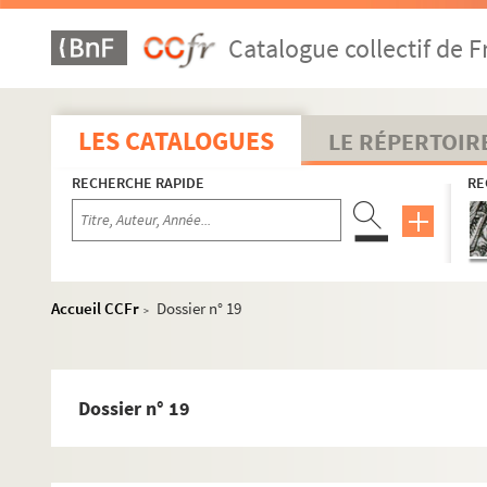
2e arrondissement
Catalogue collectif de F
3e arrondissement
4e arrondissement
5e arrondissement
LES CATALOGUES
LE RÉPERTOIR
6e arrondissement
RECHERCHE RAPIDE
RE
7e arrondissement
8e arrondissement
9e arrondissement
10e arrondissement
Accueil CCFr
Dossier n° 19
>
11e arrondissement
12e arrondissement
Dossier n° 1
Dossier n° 19
Dossier n° 2
Dossier n° 3