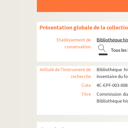
2e arrondissement
3e arrondissement
4e arrondissement
Présentation globale de la collecti
5e arrondissement
Etablissement de
Bibliothèque his
6e arrondissement
conservation
Tous les
7e arrondissement
8e arrondissement
9e arrondissement
Intitulé de l'instrument de
Bibliothèque hi
recherche
Inventaire du f
10e arrondissement
Cote
4C-EPF-003-0082
11e arrondissement
Titre
Commission du V
12e arrondissement
Bibliothèque his
Dossier n° 1
Dossier n° 2
Dossier n° 3