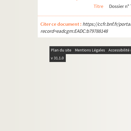
Titre
Dossier n° 
Dossier n° 33
13e arrondissement
Citer ce document :
https://ccfr.bnf.fr/por
14e arrondissement
record=eadcgm:EADC:b79788148
15e arrondissement
16e arrondissement
Plan du site
Mentions Légales
Accessibilit
17e arrondissement
v 31.1.0
18e arrondissement
19e arrondissement
20e arrondissement