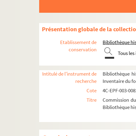
Dossier n° 33
Dossier n° 34
Dossier n° 35
Présentation globale de la collecti
Dossier n° 36
Etablissement de
Bibliothèque his
Dossier n° 37
conservation
Tous les
Dossier n° 38
Dossier n° 39
Dossier n° 40
Intitulé de l'instrument de
Bibliothèque hi
recherche
Inventaire du f
Dossier n° 41
Cote
4C-EPF-003-0082
Dossier n° 42
Titre
Commission du V
Dossier n° 43
Bibliothèque his
Dossier n° 44
Dossier n° 45
Dossier n° 46