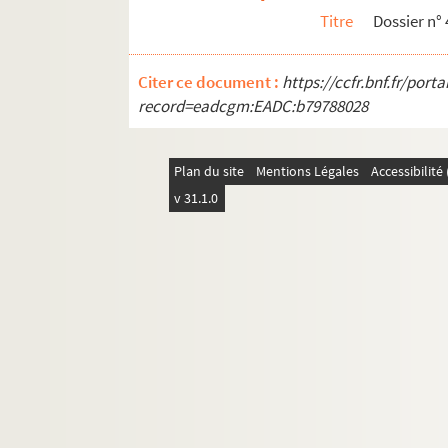
Titre
Dossier n° 
Citer ce document :
https://ccfr.bnf.fr/por
record=eadcgm:EADC:b79788028
Plan du site
Mentions Légales
Accessibilit
v 31.1.0