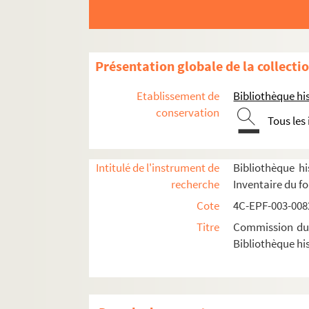
Dossier n° 30
Dossier n° 31
Dossier n° 32
Présentation globale de la collecti
Dossier n° 33
Etablissement de
Bibliothèque his
Dossier n° 34
conservation
Tous les
Dossier n° 35
Dossier n° 36
Intitulé de l'instrument de
Bibliothèque hi
Dossier n° 37
recherche
Inventaire du f
Dossier n° 38
Cote
4C-EPF-003-0082
Dossier n° 39
Titre
Commission du V
Dossier n° 40
Bibliothèque his
Dossier n° 41
Dossier n° 42
Dossier n° 43