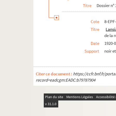
Titre
Dossier n° 
17e arrondissement
18e arrondissement
Cote
8-EPF-
19e arrondissement
Titre
Lansi
20e arrondissement
de la 
Date
1920-0
Support
noir e
Citer ce document :
https://ccfr.bnf.fr/por
record=eadcgm:EADC:b79787904
Plan du site
Mentions Légales
Accessibilit
v 31.1.0