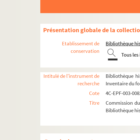
Dossier n° 25
Dossier n° 26
Dossier n° 27
Présentation globale de la collecti
Dossier n° 28
Etablissement de
Bibliothèque his
Dossier n° 29
conservation
Tous les
Dossier n° 30
Dossier n° 31
Dossier n° 32
Intitulé de l'instrument de
Bibliothèque hi
recherche
Inventaire du f
Dossier n° 33
Cote
4C-EPF-003-0082
Dossier n° 34
Titre
Commission du V
Dossier n° 35
Bibliothèque his
Dossier n° 36
Dossier n° 37
Dossier n° 38