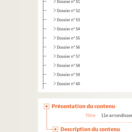
Dossier n° 51
Dossier n° 52
Dossier n° 53
Dossier n° 54
Dossier n° 55
Dossier n° 56
Dossier n° 57
Dossier n° 58
Dossier n° 59
Dossier n° 60
12e arrondissement
13e arrondissement
Présentation du contenu
14e arrondissement
Titre
11e arrondiss
15e arrondissement
Description du contenu
16e arrondissement