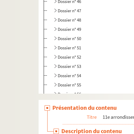
Dossier n° 46
Dossier n° 47
Dossier n° 48
Dossier n° 49
Dossier n° 50
Dossier n° 51
Dossier n° 52
Dossier n° 53
Dossier n° 54
Dossier n° 55
Dossier n° 56
Dossier n° 57
Présentation du contenu
Dossier n° 58
Titre
11e arrondiss
Dossier n° 59
Description du contenu
Dossier n° 60