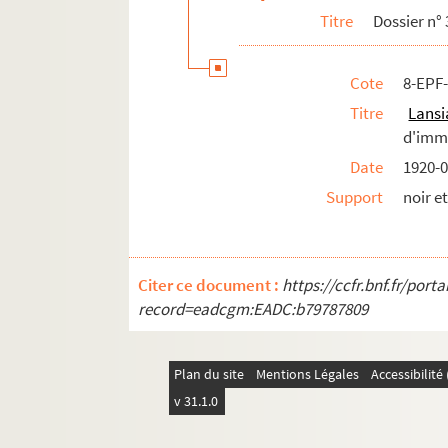
Titre
Dossier n° 
12e arrondissement
13e arrondissement
Cote
8-EPF
14e arrondissement
Titre
Lans
15e arrondissement
d'imme
16e arrondissement
Date
1920-0
17e arrondissement
Support
noir e
18e arrondissement
19e arrondissement
20e arrondissement
Citer ce document :
https://ccfr.bnf.fr/por
record=eadcgm:EADC:b79787809
Plan du site
Mentions Légales
Accessibilit
v 31.1.0