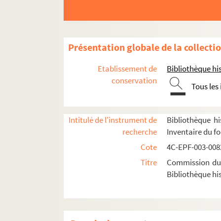
Dossier n° 19
Dossier n° 20
Dossier n° 21
Présentation globale de la collecti
Dossier n° 22
Etablissement de
Bibliothèque his
Dossier n° 23
conservation
Tous les
Dossier n° 24
Dossier n° 25
Dossier n° 26
Intitulé de l'instrument de
Bibliothèque hi
recherche
Inventaire du f
Dossier n° 27
Cote
4C-EPF-003-0082
Dossier n° 28
Titre
Commission du V
Dossier n° 29
Bibliothèque his
Dossier n° 30
Dossier n° 31
Dossier n° 32