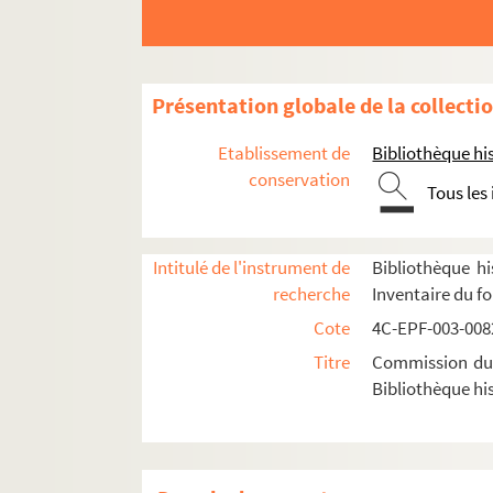
Dossier n° 11
Dossier n° 12
Dossier n° 13
Présentation globale de la collecti
Dossier n° 14
Etablissement de
Bibliothèque his
Dossier n° 15
conservation
Tous les
Dossier n° 16
Dossier n° 17
Intitulé de l'instrument de
Bibliothèque hi
Dossier n° 18
recherche
Inventaire du f
Dossier n° 19
Cote
4C-EPF-003-0082
Dossier n° 20
Titre
Commission du V
Dossier n° 21
Bibliothèque his
Dossier n° 22
Dossier n° 23
Dossier n° 24