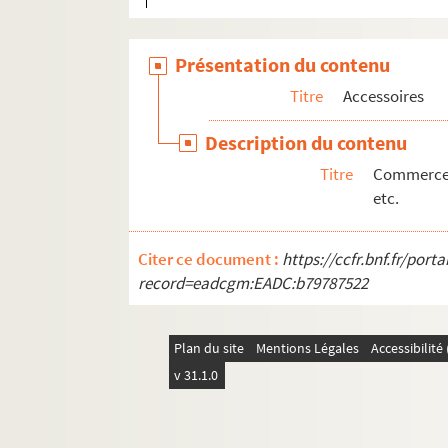
Présentation du contenu
Titre
Accessoires
Description du contenu
Titre
Commerces 
etc.
Citer ce document :
https://ccfr.bnf.fr/por
record=eadcgm:EADC:b79787522
Plan du site
Mentions Légales
Accessibilit
v 31.1.0