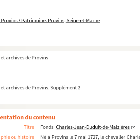
 Provins / Patrimoine. Provins, Seine-et-Marne
et archives de Provins
paratoires
 et archives de Provins. Supplément 2
n par Charles Jean Duduit de Maizières
Besson faisant partie de mon Répertoire universel des machines
dex des découvertes des machines ou des nouveautés d'agricultur...
entation du contenu
es le 30 décembre 1790, copie d'extraits
Titre
Fonds
Charles-Jean-Duduit-de-Maizières
ns Le dictionnaire historique de l'abbé Ladvocat, édition de 17...
phie ou histoire
Né à Provins le 7 mai 1727, le chevalier Char