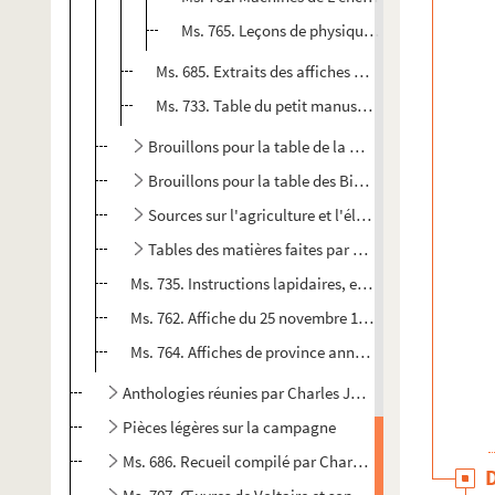
Ms. 765. Leçons de physique expérimentale de 
Ms. 685. Extraits des affiches de province qui ann
Ms. 733. Table du petit manuscrit sous le titre d
Brouillons pour la table de la Bibliothèque françoi
Brouillons pour la table des Bibliothèques françois
Sources sur l'agriculture et l'élevage
Tables des matières faites par Charles Jean Duduit d
Ms. 735. Instructions lapidaires, extrait des Pierres f
Ms. 762. Affiche du 25 novembre 1772 n° 48 annonçant L
Ms. 764. Affiches de province annonçant Le pain des 
Anthologies réunies par Charles Jean Duduit de Maiziè
Pièces légères sur la campagne
Ms. 686. Recueil compilé par Charles Jean Duduit de M