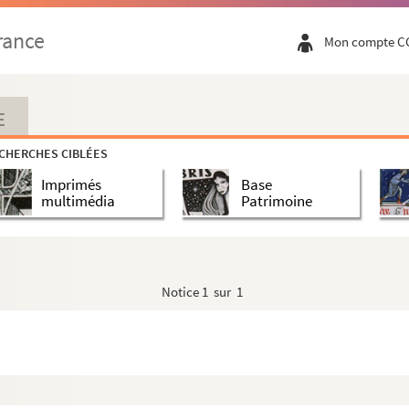
 Brie
rance
Mon compte C
 Villebon, au bénéfice du collège de Senac
E
CHERCHES CIBLÉES
Imprimés
Base
multimédia
Patrimoine
s pseaumes des vespres des fériés de la semaine, ...
Notice
1 sur 1