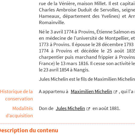
rue de la Vénière, maison Millet. Il est capitai
Jean-Antoine Nollet, extraits
Charles Ambroise Duduit de Servolles, seign
Hameaux, département des Yvelines) et Arma
oncent une partie des Machines et des ouvrages du chevalier...
Romainville.
es Machines annoncées en 1769
Né le 3 avril 1774 à Provins, Étienne Salmon e
en médecine de l'université de Montpellier, et
se de Claude-Pierre Goujet
1773 à Provins. Il épouse le 28 décembre 1793
es de François Grudé de La Croix du Maine et Anto...
1774 à Provins et décédée le 25 août 1835
charpentier puis marchand frippier à Provins
France) le 13 mars 1816. Il cesse son activité le
e Maizières sur ses œuvres qui n'ont pas été tro...
le 23 avril 1854 à Nangis.
ines par Rémi Belleau
Jules Michelin est le fils de Maximilien Michelin
es observations critiques sur Les nuits d'Yung sur la m...
Historique de la
A appartenu à
Maximilien Michelin
, qui l'
pommes des arbres de Duduit de Maizières
conservation
res
Modalités
Don de
Jules Michelin
en août 1881.
d’acquisition
aizières
Description du contenu