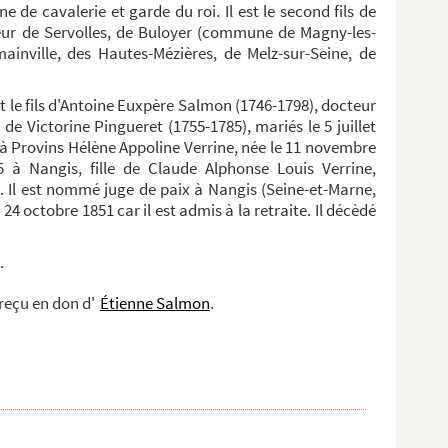
ne de cavalerie et garde du roi. Il est le second fils de
eur de Servolles, de Buloyer (commune de Magny-les-
inville, des Hautes-Mézières, de Melz-sur-Seine, de
st le fils d'Antoine Euxpère Salmon (1746-1798), docteur
 de Victorine Pingueret (1755-1785), mariés le 5 juillet
 à Provins Hélène Appoline Verrine, née le 11 novembre
 à Nangis, fille de Claude Alphonse Louis Verrine,
. Il est nommé juge de paix à Nangis (Seine-et-Marne,
 24 octobre 1851 car il est admis à la retraite. Il décèdé
.
a reçu en don d'
Étienne Salmon
.