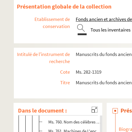
Fonds Danièle-Denis
Présentation globale de la collection
Fonds Charles-Jean-Duduit-de-Maizières
Etablissement de
Fonds ancien et archives de
Charles Jean Duduit de Maizières. Œuvres
conservation
Tous les inventaires
Dossiers des œuvres de Charles Jean Duduit de Maizières
Sur Les Muses françaises
Intitulé de l'instrument de
Manuscrits du fonds ancien 
Brouillons et notes pour Le recueil des machines
recherche
Charles Jean Duduit de Maizières. Travaux pré
Cote
Ms. 282-1319
Sources
Titre
Manuscrits du fonds ancien
Ms. 709. Recueil sur Les machines de Besso
Ms. 717. Préface du Théâtre des machines de 
Ms. 742. Tablette suédoise de 1777, copie : in
Dans le document :
Prés
Ms. 758. Décrets rendus sur les inventions util
Ms. 760. Nom des célèbres machinistes cités da
Biogra
Ms. 761. Machines de L'encyclopédie, extraits