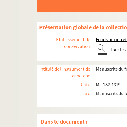
Ms. 391. Registre de la confrérie Saint-Lié
Ms. 405. Lettres patentes sur les foires de C
Ms. 406. Fragment de traité
Présentation globale de la collecti
Ms. 450. Fondation de rente sur le fief de Pruna
Etablissement de
Fonds ancien et
Ms. 513. Ðình Chiêủ Nguyêñ. Luc-Van Tiên
conservation
Tous les
Ms. 521. Dictionnaire galant dans l'ordre alpha
Ms. 523. Recueil de fables
Ms. 529. Traité de philosophie
Intitulé de l'instrument de
Manuscrits du f
recherche
Ms. 530. Recueil de droit civil
Cote
Ms. 282-1319
Ms. 533. Charles Martin. Abrégé du commun des s
Titre
Manuscrits du f
Ms. 542. Phisica seu Naturae studium
Ms. 813. Cahier d'écolier d'histoire de France
Ms. 814. Histoire naturelle médicale : Antoine d
Dans le document :
Fonds François-Thomas-Marie-de-Baculard-