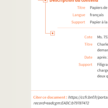
Titre
Papiers de
Langue
français
Support
Papier à la
Cote
Ms. 75
Titre
Charl
deman
Date
après 
Support
Filigr
charg
deux 
Citer ce document :
https://ccfr.bnf.fr/por
record=eadcgm:EADC:b79787472