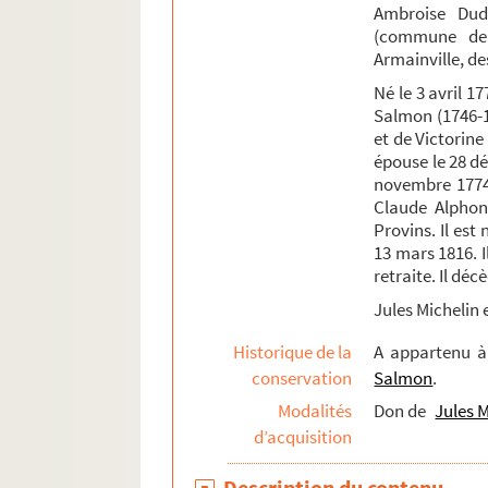
Ambroise Dudu
(commune de 
Armainville, de
Né le 3 avril 1
Salmon (1746-1
et de Victorine 
épouse le 28 d
novembre 1774 
Claude Alphons
Provins. Il es
13 mars 1816. I
retraite. Il déc
Jules Michelin e
Historique de la
A appartenu 
conservation
Salmon
.
Modalités
Don de
Jules M
d’acquisition
Description du contenu