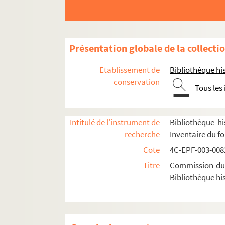
Dossier n° 59
Dossier n° 60
Dossier n° 61
Présentation globale de la collecti
Dossier n° 62
Etablissement de
Bibliothèque his
Dossier n° 63
conservation
Tous les
Dossier n° 64
Dossier n° 65
Dossier n° 66
Intitulé de l'instrument de
Bibliothèque hi
recherche
Inventaire du f
Dossier n° 67
Cote
4C-EPF-003-0082
Dossier n° 68
Titre
Commission du V
Dossier n° 69
Bibliothèque his
Dossier n° 70
Dossier n° 70 bis
Dossier n° 71