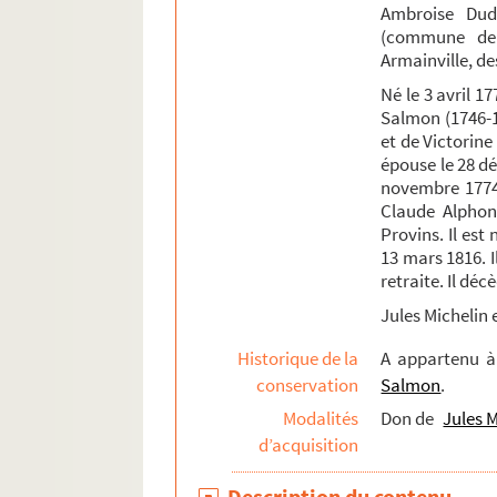
Ambroise Dudu
Fonds de la famille Pétillon et de ses alliés
(commune de 
Fonds Jean-Baptiste-Rivot
Armainville, de
Fonds Louis-Rogeron
Né le 3 avril 1
Salmon (1746-1
et de Victorine 
épouse le 28 d
novembre 1774 
Claude Alphons
Provins. Il es
13 mars 1816. I
retraite. Il déc
Jules Michelin e
Historique de la
A appartenu 
conservation
Salmon
.
Modalités
Don de
Jules M
d’acquisition
Description du contenu