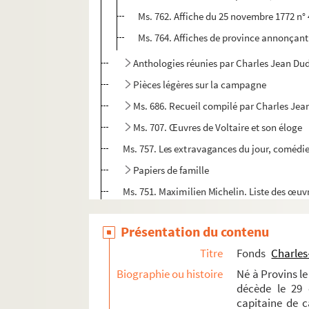
Ms. 762. Affiche du 25 novembre 1772 n° 
Ms. 764. Affiches de province annonçant
Anthologies réunies par Charles Jean Dud
Pièces légères sur la campagne
Ms. 686. Recueil compilé par Charles Jea
Ms. 707. Œuvres de Voltaire et son éloge
Ms. 757. Les extravagances du jour, comédie
Papiers de famille
Ms. 751. Maximilien Michelin. Liste des œuv
Fonds Edme-Jean-Noël-Hénin
Présentation du contenu
Fonds Pierre-Lebrun
Titre
Fonds
Charles
Fonds Émile Lefèvre : notes et articles sur Pr
Biographie ou histoire
Né à Provins le
Fonds Maximilien-Michelin, suite
décède le 29 
capitaine de ca
Fonds Armand-Bernard-Moreau-de-La Roche