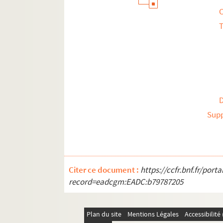
T
Sup
Citer ce document :
https://ccfr.bnf.fr/por
record=eadcgm:EADC:b79787205
Plan du site
Mentions Légales
Accessibilit