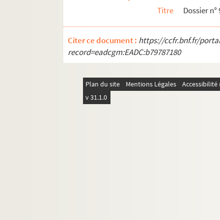
Titre
Dossier n° 
Citer ce document :
https://ccfr.bnf.fr/por
record=eadcgm:EADC:b79787180
Plan du site
Mentions Légales
Accessibilit
v 31.1.0