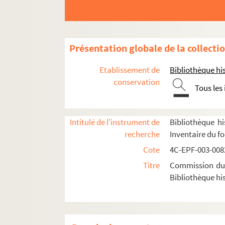
Dossier n° 81
Dossier n° 82
Dossier n° 83
Présentation globale de la collecti
Dossier n° 84
Etablissement de
Bibliothèque his
Dossier n° 85
conservation
Tous les
Dossier n° 86
Dossier n° 87
Intitulé de l'instrument de
Bibliothèque hi
Dossier n° 88
recherche
Inventaire du f
Dossier n° 89
Cote
4C-EPF-003-0082
Dossier n° 90
Titre
Commission du V
Dossier n° 91
Bibliothèque his
Dossier n° 92
Dossier n° 93
Dossier n° 94