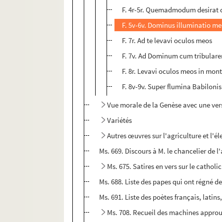
F. 4r-5r. Quemadmodum desirat 
F. 5v-6v. Dominus illuminatio m
F. 7r. Ad te levavi oculos meos
F. 7v. Ad Dominum cum tribulare
F. 8r. Levavi oculos meos in mon
F. 8v-9v. Super flumina Babilonis
Vue morale de la Genèse avec une versi
Variétés
Autres œuvres sur l'agriculture et l'é
Ms. 669. Discours à M. le chancelier de 
Ms. 675. Satires en vers sur le catholi
Ms. 688. Liste des papes qui ont régné 
Ms. 691. Liste des poètes français, latin
Ms. 708. Recueil des machines approuv