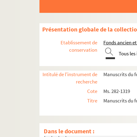
Fonds Charles-Jean-Duduit-de-Maizières
Charles Jean Duduit de Maizières. Œuvres
Recensions de livres d'autres auteurs
Présentation globale de la collecti
Choix de vérités importantes pour les
Etablissement de
Fonds ancien et
Pièces fugitives
conservation
Tous les
Poésies catholiques
Ms. 670. Premier cahier
Intitulé de l'instrument de
Manuscrits du f
Ms. 671. Deuxième cahier
recherche
Ms. 672. Troisième cahier
Cote
Ms. 282-1319
Ms. 673. Quatrième cahier
Titre
Manuscrits du f
Ms. 674. Cinquième cahier
F. 1. In domino confido
F. 2. Exaudi Deus deprecation
Dans le document :
F. 3. Quam dilecta tabernacula