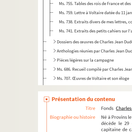
Ms. 755. Tables des rois de France et de
Ms. 759. Lettre à Voltaire datée du 11 jan
Ms. 738. Extraits divers de mes lettres, c
Ms. 741. Extraits des petits cahiers sur 
Dossiers des œuvres de Charles Jean Dudu
Anthologies réunies par Charles Jean Dud
Pièces légères sur la campagne
Ms. 686. Recueil compilé par Charles Jea
Ms. 707. Œuvres de Voltaire et son éloge
Ms. 757. Les extravagances du jour, comédie
Papiers de famille
Présentation du contenu
Ms. 751. Maximilien Michelin. Liste des œuv
Titre
Fonds
Charles
Biographie ou histoire
Fonds Edme-Jean-Noël-Hénin
Né à Provins le
décède le 29 
Fonds Pierre-Lebrun
capitaine de ca