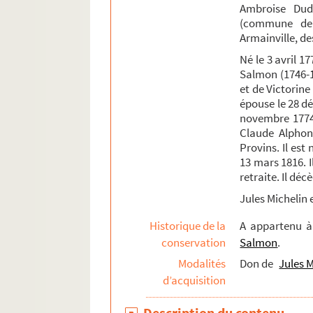
Fonds Émile Lefèvre : notes et articles sur Pr
Ambroise Dudu
(commune de 
Fonds Maximilien-Michelin, suite
Armainville, de
Fonds Armand-Bernard-Moreau-de-La Roche
Né le 3 avril 1
Fonds de la famille Pétillon et de ses alliés
Salmon (1746-1
et de Victorine 
Fonds Jean-Baptiste-Rivot
épouse le 28 d
Fonds Louis-Rogeron
novembre 1774 
Claude Alphons
Provins. Il es
13 mars 1816. I
retraite. Il déc
Jules Michelin e
Historique de la
A appartenu 
conservation
Salmon
.
Modalités
Don de
Jules M
d’acquisition
Description du contenu