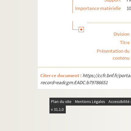
Importance matérielle
10
Division
Titre
Présentation du
contenu
Citer ce document :
https://ccfr.bnf.fr/por
record=eadcgm:EADC:b79786651
Plan du site
Mentions Légales
Accessibilit
v 31.1.0