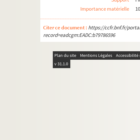
Importance matérielle
10
Citer ce document :
https://ccfr.bnf.fr/por
record=eadcgm:EADC:b79786596
Plan du site
Mentions Légales
Accessibilit
v 31.1.0