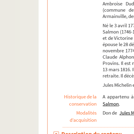
Ambroise Dudu
Ms. 707. Œuvres de Voltaire et son éloge
(commune de 
Ms. 757. Les extravagances du jour, comédie
Armainville, de
Papiers de famille
Né le 3 avril 1
Salmon (1746-1
Ms. 751. Maximilien Michelin. Liste des œuv
et de Victorine 
Fonds Edme-Jean-Noël-Hénin
épouse le 28 d
novembre 1774 
Fonds Pierre-Lebrun
Claude Alphons
Fonds Émile Lefèvre : notes et articles sur Pr
Provins. Il es
13 mars 1816. I
Fonds Maximilien-Michelin, suite
retraite. Il déc
Fonds Armand-Bernard-Moreau-de-La Roche
Jules Michelin e
Fonds de la famille Pétillon et de ses alliés
Historique de la
A appartenu 
Fonds Jean-Baptiste-Rivot
conservation
Salmon
.
Fonds Louis-Rogeron
Modalités
Don de
Jules M
d’acquisition
Description du contenu