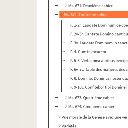
Ms. 671. Deuxième cahier
Ms. 672. Troisième cahier
F. 1-2r. Laudate Dominum de coe
F. 2v-3r. Cantate Domino cantic
F. 3v. Laudate Dominum in sancti
F. 4. Cum invocarem
F. 5-6. Verba mea auribus perci
F. 6v-7v. Table des matières des 
F. 8. Domine, Dominus noster q
F. 9-10v. Confitebor tibi Domine
Ms. 673. Quatrième cahier
Ms. 674. Cinquième cahier
Vue morale de la Genèse avec une versi
Variétés