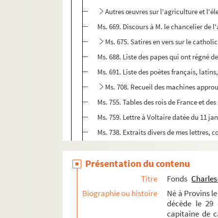
Autres œuvres sur l'agriculture et l'é
Ms. 669. Discours à M. le chancelier de 
Ms. 675. Satires en vers sur le catholi
Ms. 688. Liste des papes qui ont régné 
Ms. 691. Liste des poètes français, latin
Ms. 708. Recueil des machines approuv
Ms. 755. Tables des rois de France et de
Ms. 759. Lettre à Voltaire datée du 11 jan
Ms. 738. Extraits divers de mes lettres, c
Ms. 741. Extraits des petits cahiers sur 
Présentation du contenu
Dossiers des œuvres de Charles Jean Dudu
Titre
Fonds
Charles
Anthologies réunies par Charles Jean Dud
Biographie ou histoire
Né à Provins le
Pièces légères sur la campagne
décède le 29 
Ms. 686. Recueil compilé par Charles Jea
capitaine de ca