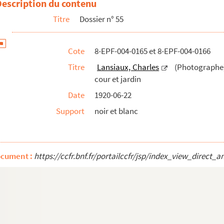
Description du contenu
Titre
Dossier n° 55
Cote
8-EPF-004-0165 et 8-EPF-004-0166
Titre
Lansiaux, Charles
(Photographe) 
cour et jardin
Date
1920-06-22
Support
noir et blanc
ocument :
https://ccfr.bnf.fr/portailccfr/jsp/index_view_dire