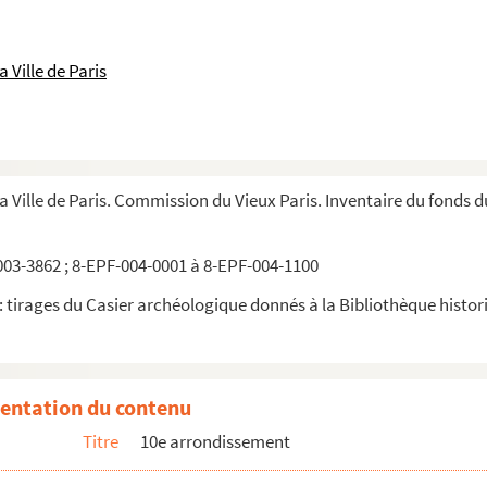
 Ville de Paris
la Ville de Paris. Commission du Vieux Paris. Inventaire du fonds 
03-3862 ; 8-EPF-004-0001 à 8-EPF-004-1100
 tirages du Casier archéologique donnés à la Bibliothèque historiq
entation du contenu
Titre
10e arrondissement
(Photographe) Paris. 186, rue du Faubourg Saint-Martin. Façade sur cour 