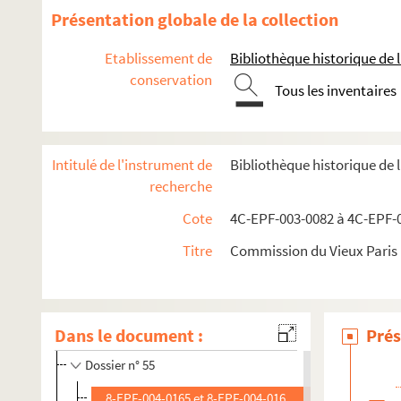
Dossier n° 42
Présentation globale de la collection
Dossier n° 43
Etablissement de
Bibliothèque historique de la
Dossier n° 44
conservation
Dossier n° 45
Tous les inventaires
Dossier n° 46
Dossier n° 47
Intitulé de l'instrument de
Bibliothèque historique de 
Dossier n° 48
recherche
Dossier n° 49
Cote
4C-EPF-003-0082 à 4C-EPF-0
Dossier n° 50
Titre
Commission du Vieux Paris :
Dossier n° 51
Dossier n° 52
Dossier n° 53
Dans le document :
Prés
Dossier n° 54
Dossier n° 55
8-EPF-004-0165 et 8-EPF-004-0166. Lansiaux, Charles 