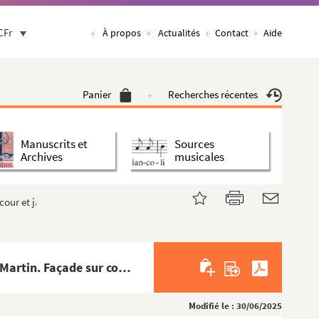
CFr
À propos
Actualités
Contact
Aide
Panier
Recherches récentes
Manuscrits et
Sources
Archives
musicales
cour et jardin
8-EPF-004-0165 et 8-EPF-004-0166. Lansiaux, Charles (Photographe) Paris. 186, rue du Faubourg Saint-Martin. Façade sur cour et jardin
Modifié le : 30/06/2025