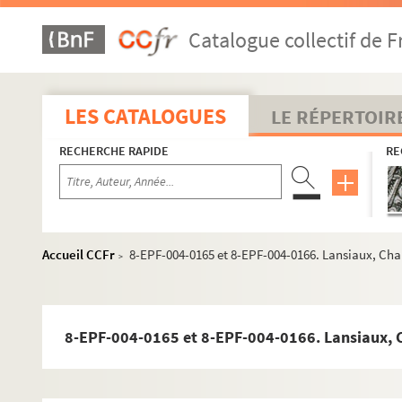
Dossier n° 28
Catalogue collectif de F
Dossier n° 29
Dossier n° 30
Dossier n° 31
LES CATALOGUES
LE RÉPERTOIR
Dossier n° 32
RECHERCHE RAPIDE
RE
Dossier n° 33
Dossier n° 34
Dossier n° 35
Dossier n° 36
Accueil CCFr
8-EPF-004-0165 et 8-EPF-004-0166. Lansiaux, Char
>
Dossier n° 37
Dossier n° 38
Dossier n° 39
Dossier n° 40
Dossier n° 41