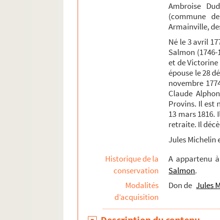
Ambroise Dudu
(commune de 
Dossiers des œuvres de Charles Jean Dudu
Armainville, de
Anthologies réunies par Charles Jean Dud
Né le 3 avril 1
Pièces légères sur la campagne
Salmon (1746-1
et de Victorine 
Ms. 686. Recueil compilé par Charles Jea
épouse le 28 d
Ms. 707. Œuvres de Voltaire et son éloge
novembre 1774 
Claude Alphons
Ms. 757. Les extravagances du jour, comédie
Provins. Il es
Papiers de famille
13 mars 1816. I
Ms. 751. Maximilien Michelin. Liste des œuv
retraite. Il déc
Jules Michelin e
Fonds Edme-Jean-Noël-Hénin
Fonds Pierre-Lebrun
Historique de la
A appartenu 
conservation
Salmon
.
Fonds Émile Lefèvre : notes et articles sur Pr
Modalités
Don de
Jules M
Fonds Maximilien-Michelin, suite
d’acquisition
Fonds Armand-Bernard-Moreau-de-La Roche
Fonds de la famille Pétillon et de ses alliés
Description du contenu