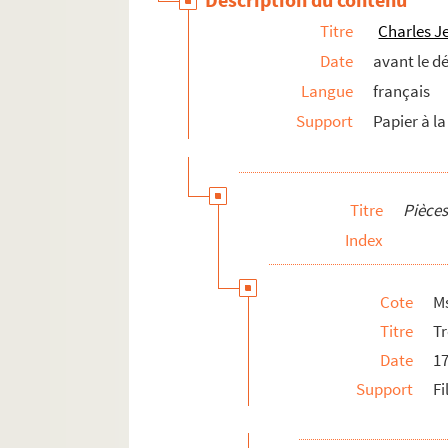
Fonds Jean-Baptiste-Rivot
Titre
Charles J
Fonds Louis-Rogeron
Date
avant le d
Langue
français
Support
Papier à la
Titre
Pièces
Index
Cote
Ms
Titre
Tr
Date
1
Support
Fi