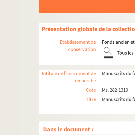
Charles Jean Duduit de Maizières. Œuvres
Recensions de livres d'autres auteurs
Choix de vérités importantes pour les
Présentation globale de la collecti
Pièces fugitives
Etablissement de
Fonds ancien et
Ms. 667. Deuxième cahier
conservation
Tous les
Ms. 668. Troisième cahier
P. 1. Lettre à Mlle Desaunois de j
Intitulé de l'instrument de
Manuscrits du f
P. 1-2. Lettre à Mlle Noël Duples
recherche
P. 2. Vers à Mlles Dup... pendant 
Cote
Ms. 282-1319
P. 3. Quatrain à l'Amour
Titre
Manuscrits du f
P. 3. Lettre à Mlle de Blois de L
P. 4. Épître dédicatoire à John M
P. 5. Compliment en vers à Flore 
Dans le document :
P. 5-6. Compliment en vers à Mme