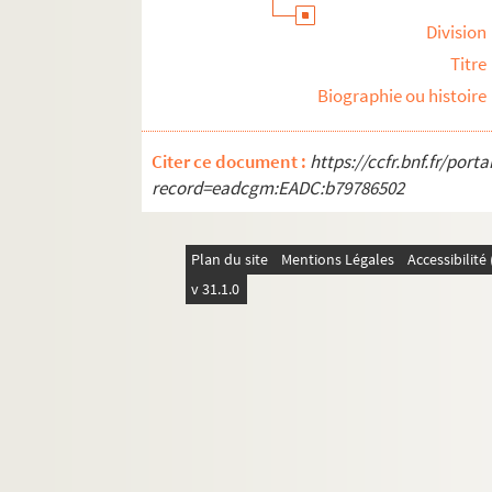
Division
Titre
Biographie ou histoire
Citer ce document :
https://ccfr.bnf.fr/por
record=eadcgm:EADC:b79786502
Plan du site
Mentions Légales
Accessibilit
v 31.1.0