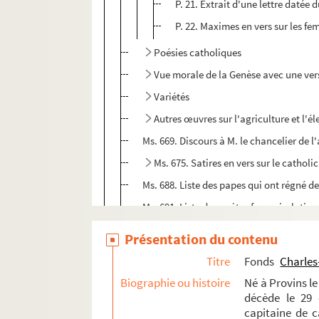
P. 21. Extrait d'une lettre datée
P. 22. Maximes en vers sur les f
Poésies catholiques
Vue morale de la Genèse avec une versi
Variétés
Autres œuvres sur l'agriculture et l'é
Ms. 669. Discours à M. le chancelier de 
Ms. 675. Satires en vers sur le catholi
Ms. 688. Liste des papes qui ont régné 
Ms. 691. Liste des poètes français, latin
Ms. 708. Recueil des machines approuv
Présentation du contenu
Ms. 755. Tables des rois de France et de
Titre
Fonds
Charles
Ms. 759. Lettre à Voltaire datée du 11 jan
Biographie ou histoire
Né à Provins le
Ms. 738. Extraits divers de mes lettres, c
décède le 29 
capitaine de ca
Ms. 741. Extraits des petits cahiers sur 